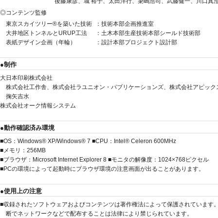
後藤康彦、城 裕子、太田洋行、簗嶋浩司、武藤健一、川口真
コンテンツ監修
東京スカイツリー®を築いた技術
：技術本部企画推進室
大井地区トンネルとURUP工法
：土木本部生産技術本部シールド技術部
表紙デザイン企画（年輪）
：設計本部プロジェクト設計部
制作
大日本印刷株式会社
株式会社工作舎、株式会社ラユニオン・パブリケーションズ、株式会社アピック
掬矢吉水
株式会社オーク情報システム
動作確認済み環境
■OS：Windows® XP/Windows® 7 ■CPU：Intel® Celeron 600MHz
■メモリ：256MB
■ブラウザ：Microsoft Internet Explorer 8 ■モニタの解像度：1024×768ピクセル
■PCの環境によって起動時にブラウザ環境の注意画面が出ることがあります。
使用上の注意
■収録されたソフトウェアおよびコンテンツは著作権法によって保護されています
断でネットワークなどで配布することは法律により禁じられています。