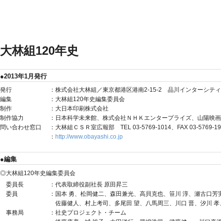
大林組120年史
2013年1月発行
発行
：株式会社大林組／東京都港区港南2-15-2 品川インターシティ
編集
：大林組120年史編集委員会
制作
：大日本印刷株式会社
制作協力
：日本科学未来館、株式会社ＮＨＫエンタープライズ、山陽映画
問い合わせ窓口
：大林組ＣＳＲ室広報部 TEL 03-5769-1014、FAX 03-5769-19
：
http://www.obayashi.co.jp
編集
大林組120年史編集委員会
委員長
：
代表取締役副社長 原田昇三
委員
：
国本 勇、松岡健二、森田兼光、高貝克也、笹川 淳、瀬古口芳
佐藤健人、村上考司、多尾田 望、八馬周三、川口 晋、汐川 孝
事務局
：
社史プロジェクト・チーム