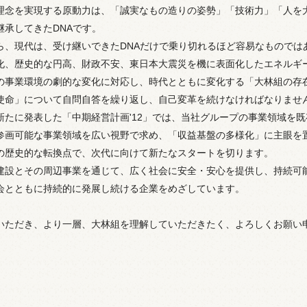
理念を実現する原動力は、「誠実なもの造りの姿勢」「技術力」「人を
継承してきたDNAです。
ら、現代は、受け継いできたDNAだけで乗り切れるほど容易なものでは
化、歴史的な円高、財政不安、東日本大震災を機に表面化したエネルギ
の事業環境の劇的な変化に対応し、時代とともに変化する「大林組の存
使命」について自問自答を繰り返し、自己変革を続けなければなりませ
新たに発表した「中期経営計画'12」では、当社グループの事業領域を
参画可能な事業領域を広い視野で求め、「収益基盤の多様化」に主眼を
の歴史的な転換点で、次代に向けて新たなスタートを切ります。
建設とその周辺事業を通じて、広く社会に安全・安心を提供し、持続可
会とともに持続的に発展し続ける企業をめざしています。
いただき、より一層、大林組を理解していただきたく、よろしくお願い