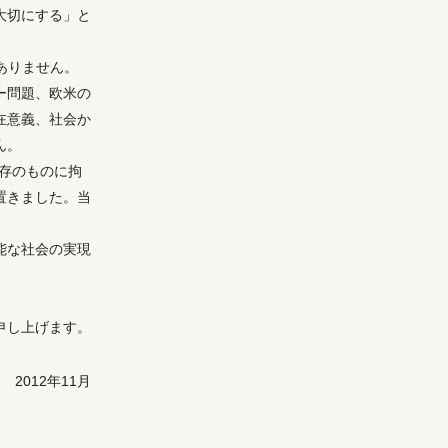
大切にする」と
ありません。
ー問題、欧米の
在意義、社会か
ん。
既存のものに拘
置きました。当
能な社会の実現
申し上げます。
2012年11月