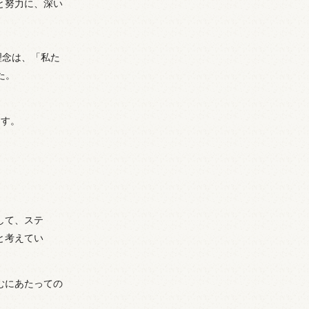
と努力に、深い
理念は、「私た
た。
ます。
して、ステ
と考えてい
むにあたっての