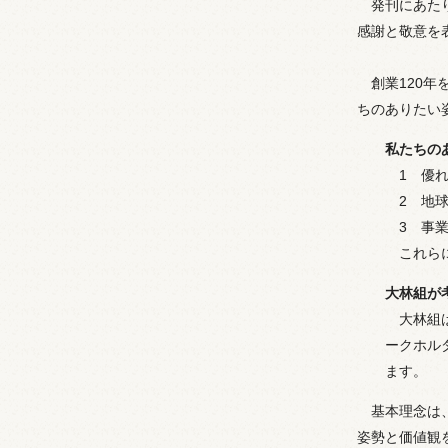
発刊にあた
感謝と敬意を
創業120
ちのありたい
私たちの
1 優
2 地
3 事
これら
大林組が
大林組
ークホル
ます。
基本理念は
姿勢と価値観