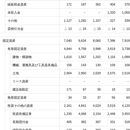
繰延税金資産
繰延税金資産
171
171
187
187
362
362
404
404
375
375
未収入金
未収入金
－
－
－
－
－
－
1,320
1,320
1,056
1,056
その他
その他
1,127
1,127
1,282
1,282
1,157
1,157
327
327
339
339
貸倒引当金
貸倒引当金
△ 13
△ 13
△ 16
△ 16
△ 15
△ 15
△ 14
△ 14
△ 12
△ 12
固定資産
固定資産
7,040
7,040
9,634
9,634
8,060
8,060
7,396
7,396
7,919
7,919
有形固定資産
有形固定資産
4,844
4,844
4,758
4,758
3,998
3,998
3,819
3,819
3,738
3,738
建物・構築物
建物・構築物
1,610
1,610
1,567
1,567
1,202
1,202
1,116
1,116
1,099
1,099
機械、運搬具及び工具器具備品
機械、運搬具及び工具器具備品
156
156
143
143
130
130
109
109
106
106
土地
土地
2,904
2,904
2,950
2,950
2,629
2,629
2,575
2,575
2,519
2,519
リース資産
リース資産
－
－
－
－
－
－
－
－
－
－
建設仮勘定
建設仮勘定
171
171
97
97
36
36
18
18
12
12
無形固定資産
無形固定資産
34
34
33
33
37
37
56
56
60
60
投資その他の資産
投資その他の資産
2,161
2,161
4,841
4,841
4,024
4,024
3,519
3,519
4,120
4,120
投資有価証券
投資有価証券
1,230
1,230
4,068
4,068
3,154
3,154
2,448
2,448
3,453
3,453
長期貸付金
長期貸付金
405
405
382
382
367
367
331
331
318
318