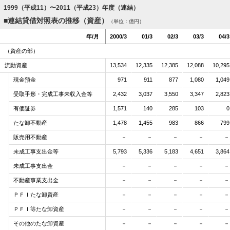
1999（平成11）〜2011（平成23）年度（連結）
連結貸借対照表の推移（資産）
（単位：億円）
年/月
年/月
年/月
年/月
2000/3
2000/3
2000/3
2000/3
01/3
01/3
01/3
01/3
02/3
02/3
02/3
02/3
03/3
03/3
03/3
03/3
04/3
04/3
04/3
04/3
（資産の部）
（資産の部）
流動資産
流動資産
13,534
13,534
12,335
12,335
12,385
12,385
12,088
12,088
10,295
10,295
現金預金
現金預金
971
971
911
911
877
877
1,080
1,080
1,049
1,049
受取手形・完成工事未収入金等
受取手形・完成工事未収入金等
2,432
2,432
3,037
3,037
3,550
3,550
3,347
3,347
2,823
2,823
有価証券
有価証券
1,571
1,571
140
140
285
285
103
103
0
0
たな卸不動産
たな卸不動産
1,478
1,478
1,455
1,455
983
983
866
866
799
799
販売用不動産
販売用不動産
－
－
－
－
－
－
－
－
－
－
未成工事支出金等
未成工事支出金等
5,793
5,793
5,336
5,336
5,183
5,183
4,651
4,651
3,864
3,864
未成工事支出金
未成工事支出金
－
－
－
－
－
－
－
－
－
－
不動産事業支出金
不動産事業支出金
－
－
－
－
－
－
－
－
－
－
ＰＦＩたな卸資産
ＰＦＩたな卸資産
－
－
－
－
－
－
－
－
－
－
ＰＦＩ等たな卸資産
ＰＦＩ等たな卸資産
－
－
－
－
－
－
－
－
－
－
その他のたな卸資産
その他のたな卸資産
－
－
－
－
－
－
－
－
－
－