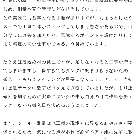
や裏込め材、土砂運搬用のダンプといった資機材の発注をは
じめ、測量や安全管理などを担当しています。
どの業務にも基本となる手順がありますが、ちょっとしたミ
ス一つで工事全体がストップしてしまう懸念があるので、自
分なりに改善を加えたり、意識するポイントを設けたりして
より精度の高い仕事ができるよう努めています。
たとえば裏込め材の発注ですが、足りなくなると工事が滞っ
てしまいますし、多すぎてもタンクに納まりきらないため、
搬入してもらうタイミングが重要になります。そこで、当初
は掘進データの数字だけを見て判断していましたが、より正
確性を期すために実際にタンクの中も自分の目で残量をチェ
ックしながら搬入日を決めるようにしました。
また、シールド測量は他工種の現場とは異なる細やかさが要
求されるため、気になる点があれば必ずペアを組む先輩に教