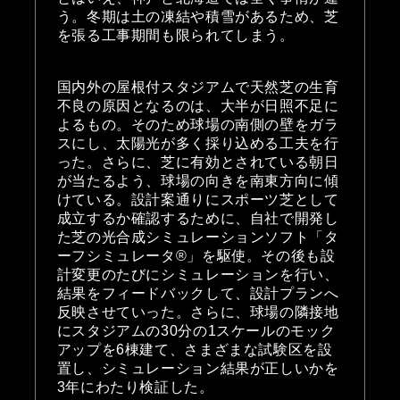
う。冬期は土の凍結や積雪があるため、芝
を張る工事期間も限られてしまう。
国内外の屋根付スタジアムで天然芝の生育
不良の原因となるのは、大半が日照不足に
よるもの。そのため球場の南側の壁をガラ
スにし、太陽光が多く採り込める工夫を行
った。さらに、芝に有効とされている朝日
が当たるよう、球場の向きを南東方向に傾
けている。設計案通りにスポーツ芝として
成立するか確認するために、自社で開発し
た芝の光合成シミュレーションソフト「タ
ーフシミュレータ®」を駆使。その後も設
計変更のたびにシミュレーションを行い、
結果をフィードバックして、設計プランへ
反映させていった。さらに、球場の隣接地
にスタジアムの30分の1スケールのモック
アップを6棟建て、さまざまな試験区を設
置し、シミュレーション結果が正しいかを
3年にわたり検証した。