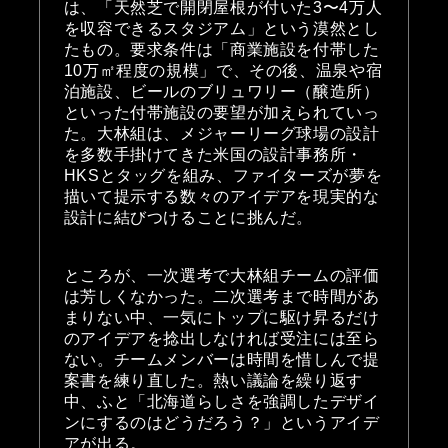
は、「天然芝で開閉屋根が付いた3〜4万人
を収容できるスタジアム」という漠然とし
たもの。要求条件は「商業施設を付帯した
10万㎡程度の規模」で、その後、温泉や宿
泊施設、ビールのブリュワリー（醸造所）
といった付帯施設の要望が加えられていっ
た。大林組は、メジャーリーグ球場の設計
を多数手掛けてきた米国の設計事務所・
HKSとタッグを組み、ファイターズが夢を
描いて提示する数々のアイデアを現実的な
設計に結びつけることに挑んだ。
ところが、一次選考で大林組チームの評価
は芳しくなかった。二次選考まで時間があ
まりない中、一気にトップに駆け昇るだけ
のアイデアを捻出しなければ受注には至ら
ない。チームメンバーは時間を惜しんで提
案書を練り直した。熱い議論を繰り返す
中、ふと「北海道らしさを強調したデザイ
ンにするのはどうだろう？」というアイデ
アが出る。