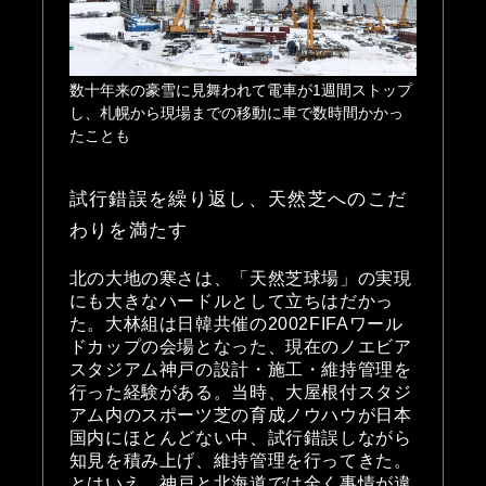
数十年来の豪雪に見舞われて電車が1週間ストップ
し、札幌から現場までの移動に車で数時間かかっ
たことも
試行錯誤を繰り返し、天然芝へのこだ
わりを満たす
北の大地の寒さは、「天然芝球場」の実現
にも大きなハードルとして立ちはだかっ
た。大林組は日韓共催の2002FIFAワール
ドカップの会場となった、現在のノエビア
スタジアム神戸の設計・施工・維持管理を
行った経験がある。当時、大屋根付スタジ
アム内のスポーツ芝の育成ノウハウが日本
国内にほとんどない中、試行錯誤しながら
知見を積み上げ、維持管理を行ってきた。
とはいえ、神戸と北海道では全く事情が違