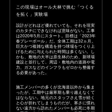
この現場はオール大林で挑む「つくる
を拓く」実験場
設計がどれほど優れていても、それを現実
のカタチにできなければ意味がない。工事
は2020年5月にスタート。目標は「2023年
春プレーボール」だ。全体工期は32ヵ月。
巨大かつ複雑な構造を持つ球場をつくり上
げるために与えられた時間は多くない。し
かも、敷地の大半は原生林のため、新球場
建設と並行して、周辺・敷地内の道路や電
力、ガスなどのインフラもゼロから整備す
る必要があった。
施工メンバーの多くが北海道以外から集ま
ったが、工期中は厳寒期も乗り越えなくて
はならない。地元のスタッフさえ雪が続く
と心が折れてしまうものだが、寒さに慣れ
ない遠方から訪れたメンバーも必死に冬期