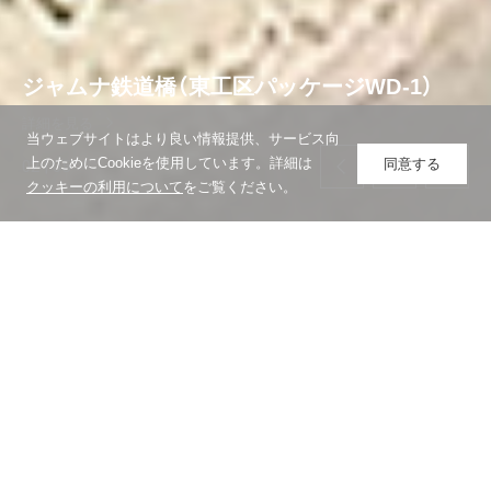
関西国際空港第1ターミナルビルリノベーシ
GLION ARENA KOBE
JR長崎駅ビル
ジャムナ鉄道橋（東工区パッケージWD-1）
nonowa国立SOUTH
ョン工事
GLION ARENA KOBE
JR長崎駅ビル
詳細を見る
詳細を見る
詳細を見る
詳細を見る
詳細を見る
詳細を見る
詳細を見る
当ウェブサイトはより良い情報提供、サービス向
上のためにCookieを使用しています。詳細は
同意する
02 | 05
クッキーの利用について
をご覧ください。
重要なお知らせ
このたびの令和8年熊本地震により亡くなられた方々のご冥福をお祈
り申し上げるとともに、被災された皆様に心よりお見舞い申し上げま
す。大林グループは、被災地の早期復旧に向けて取り組んでまいりま
す。
大林組および大林グループを装った不審な連絡にご注意ください