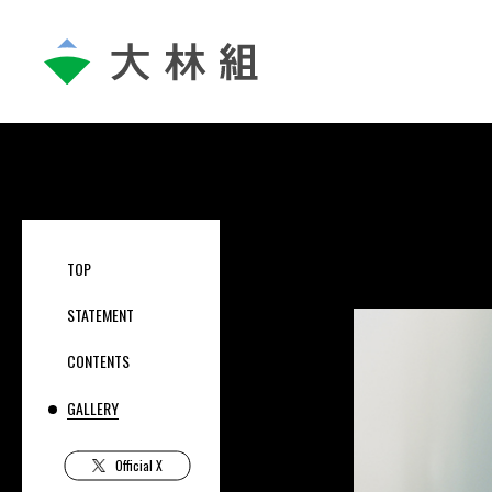
T
O
P
S
T
A
T
E
M
E
N
T
C
O
N
T
E
N
T
S
G
A
L
L
E
R
Y
Official X