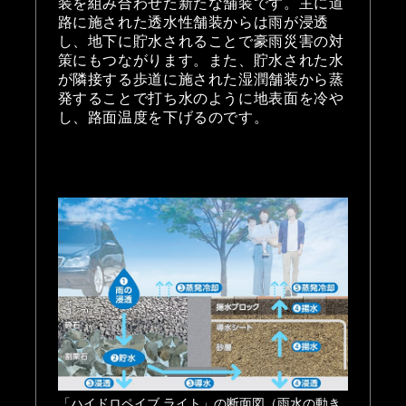
装を組み合わせた新たな舗装です。主に道
路に施された透水性舗装からは雨が浸透
し、地下に貯水されることで豪雨災害の対
策にもつながります。また、貯水された水
が隣接する歩道に施された湿潤舗装から蒸
発することで打ち水のように地表面を冷や
し、路面温度を下げるのです。
「ハイドロペイブ ライト」について
「ハイドロペイブ ライト」の断面図（雨水の動き