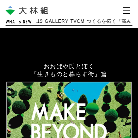
WHAT's NEW
2025.12.19
GALLERY TVCM つくるを拓く「高み」
おおばや氏とぼく
「生きものと暮らす街」篇