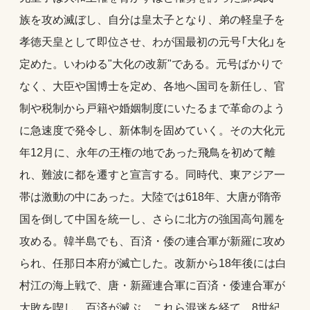
族を攻め滅ぼし、自分は皇太子となり、弟の軽皇子を
孝徳天皇として即位させ、わが国最初の元号「大化」を
定めた。いわゆる"大化の改新"である。元号ばかりで
なく、大臣や国博士を定め、各地へ国司を新任し、官
制や税制から戸籍や婚姻制度にいたるまで革命のよう
に急速度で発令し、新体制を固めていく。その大化元
年12月に、永年の王権の地であった飛鳥を初めて離
れ、難波に都を遷すと宣言する。同時代、東アジア一
帯は激動の中にあった。大陸では618年、大唐が隋帝
国を倒して中国を統一し、さらに北方の強国高句麗を
攻める。韓半島でも、百済・倭の連合軍が新羅に攻め
られ、任那日本府が滅亡した。改新から18年後には白
村江の海上戦で、唐・新羅連合軍に百済・倭連合軍が
大敗を喫し、百済が滅ぶ。これら混迷を経て、8世紀