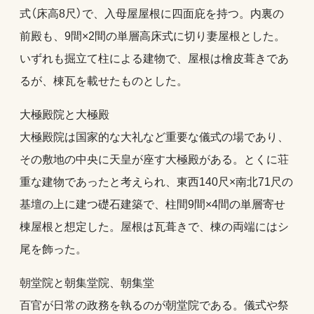
式（床高8尺）で、入母屋屋根に四面庇を持つ。内裏の
前殿も、9間×2間の単層高床式に切り妻屋根とした。
いずれも掘立て柱による建物で、屋根は檜皮葺きであ
るが、棟瓦を載せたものとした。
大極殿院と大極殿
大極殿院は国家的な大礼など重要な儀式の場であり、
その敷地の中央に天皇が座す大極殿がある。とくに荘
重な建物であったと考えられ、東西140尺×南北71尺の
基壇の上に建つ礎石建築で、柱間9間×4間の単層寄せ
棟屋根と想定した。屋根は瓦葺きで、棟の両端にはシ
尾を飾った。
朝堂院と朝集堂院、朝集堂
百官が日常の政務を執るのが朝堂院である。儀式や祭