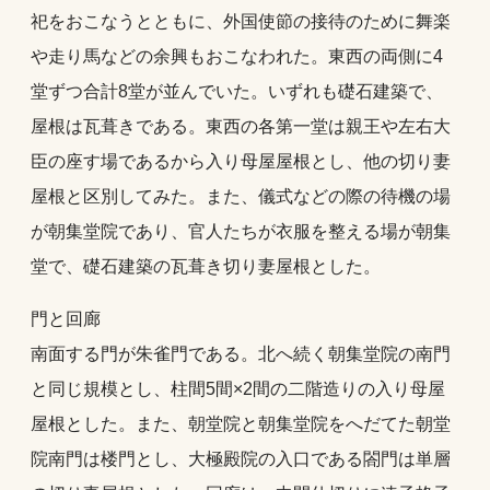
祀をおこなうとともに、外国使節の接待のために舞楽
や走り馬などの余興もおこなわれた。東西の両側に4
堂ずつ合計8堂が並んでいた。いずれも礎石建築で、
屋根は瓦葺きである。東西の各第一堂は親王や左右大
臣の座す場であるから入り母屋屋根とし、他の切り妻
屋根と区別してみた。また、儀式などの際の待機の場
が朝集堂院であり、官人たちが衣服を整える場が朝集
堂で、礎石建築の瓦葺き切り妻屋根とした。
門と回廊
南面する門が朱雀門である。北へ続く朝集堂院の南門
と同じ規模とし、柱間5間×2間の二階造りの入り母屋
屋根とした。また、朝堂院と朝集堂院をへだてた朝堂
院南門は楼門とし、大極殿院の入口である閤門は単層