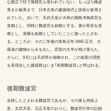
な掘立て柱で屋根瓦も使われていない。もっぱら檜皮
葺きか板葺きで、日本古来の建築様式と技術が多用さ
れていた。次いで、天武天皇が大和の飛鳥浄御原宮を
首都とし、同時に難波宮を副都とする。唐が長安を首
都とし、洛陽を副都としていたことに倣ったとされ
る。ところが、その二年後の朱鳥元年（686）正月、大
蔵省の建物から火を出し、宮室の大半が焼け落ちた。
さらに、9月には天武帝が崩御され、この改新の理想
を具現化した建築群はいま「前期難波宮」と呼ばれる。
後期難波宮
全焼したとされる難波宮であるが、その後も持統上
皇、文武天皇、元正天皇のおりに、難波宮行幸の記録