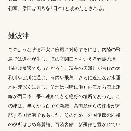
初頭、倭国は国号を「日本」と改めたとされる。
難波津
このような政情不安に臨機に対応するには、内陸の飛
鳥では遅れが生じ、海の玄関口ともいえる難波の津
（港）は最適であっただろう。現在の天満川が古代の大
和川や淀川に通じ、河内や飛鳥、さらに近江など水運
が内陸深くに通じ、それは同時に瀬戸内海から海上運
輸が西日本一帯へ連絡できる絶好の場所であった。こ
の津は、早くから百済や新羅、高句麗からの使者が来
航する国際港でもあった。そのため、外国使節の応接
の役所はじめ高麗館、百済客館、新羅館も置かれてい