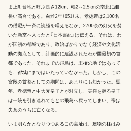
ま上町台地と呼ぶ長さ12km、幅2～2.5kmの南北に細
長い高台である。白雉2年（651）末、孝徳帝は2,100名
の僧尼が一斉に読経を唱えるなか、2700余の灯火を焚
いた新京へ入ったと『日本書紀』は伝える。それは、わ
が国初の都城であり、政治ばかりでなく経済や文化活
動の拠点として、計画的に建設されたわが国最初の首
都であった。それまでの飛鳥は、王権の地ではあって
も、都城にまではいたっていなかった。しかし、この
宮殿の首都としての期間は、あまりにも短かった。翌
年、孝徳帝と中大兄皇子とが対立し、実権を握る皇子
は一統を引き連れてもとの飛鳥へ戻ってしまい、帝は
失意のうちに亡くなる。
いま明らかとなりつつあるこの宮址は、建物の柱はみ