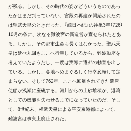
が残る。しかし、その時代の姿がどういうものであっ
たかはまだ判っていない。宮殿の再建が開始されたの
は聖武天皇のときだった。『続日本紀』の神亀3年（726）
10月の条に、次なる難波宮の新造営が宣せられたとあ
る。しかし、その都市生命も長くはなかった。聖武天
皇は延べ九回もここへ行幸しているから、難波動座を
考えていたようだし、一度は実際に遷都の勅宣を出し
ている。しかし、各地へめまぐるしく行幸変転して定
まらない。そして762年、ここへ回航されてきた遣唐
使船が浅瀬に座礁する。河川からの土砂堆積が、港湾
としての機能を失わせるまでになっていたのだ。そし
て、8世紀末、桓武天皇による平安京遷都によって、
難波宮は事実上廃止された。