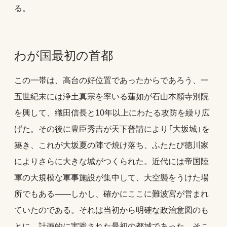
る。
わが国最初の首都
この一帯は、高台の好位置であったからであろう、一
五世紀末には浄土真宗を率いる蓮如が石山本願寺別院
を興して、織田信長と10年以上にわたる攻防を繰り広
げた。その後に豊臣秀吉が天下普請により「大坂城」を
築き、これが大坂夏の陣で焼け落ち、ふたたび徳川家
によりさらに大きな城がつくられた。近代には帝国陸
軍の大規模な軍事施設が集中して、大空襲をうけた場
所でもある――しかし、確かにここに難波宮が営まれ
ていたのである。それは当初から明確な政治意図のも
とに、計画的に実践された最初の都城であった。そこ