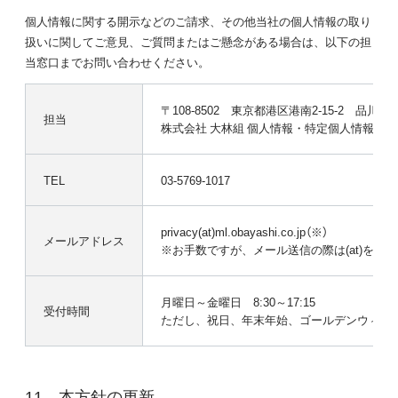
個人情報に関する開示などのご請求、その他当社の個人情報の取り
扱いに関してご意見、ご質問またはご懸念がある場合は、以下の担
当窓口までお問い合わせください。
〒108-8502 東京都港区港南2-15-2 品川
担当
株式会社 大林組 個人情報・特定個人情報保
TEL
03-5769-1017
privacy(at)ml.obayashi.co.jp（※）
メールアドレス
※お手数ですが、メール送信の際は(at)を@
月曜日～金曜日 8:30～17:15
受付時間
ただし、祝日、年末年始、ゴールデンウィー
本方針の更新