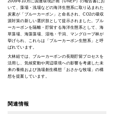
2009年10月に国連環境計画（UNEP）の報告書にお
MAGAZINE
いて、藻場・浅場などの海洋生態系に取り込まれた
マガジン
炭素が「ブルーカーボン」と命名され、CO2の吸収
源対策の新しい選択肢として提示されました。ブル
DICTIONARY
用語集
ーカーボンを隔離・貯留する海洋生態系として、海
草藻場、海藻藻場、湿地・干潟、マングローブ林が
挙げられ、これらは「ブルーカーボン生態系」と呼
ばれています。
大林組では、ブルーカーボンの長期貯留プロセスを
活用し、気候変動や周辺環境への影響を考慮した未
来の養殖および漁場創生構想「おさかな牧場」の構
想を提案しています。
関連情報