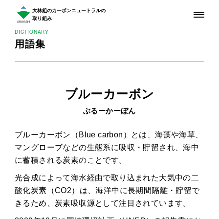
大林組のカーボンニュートラルの
ME
取り組み
DICTIONARY
ABOUT CARBON NEUTRALITY
用語集
カーボンニュートラルとは
REASON
大林組がカーボンニュートラルに
ブルーカーボン
取り組む理由
OUR ACTION
ぶるーかーぼん
大林組のカーボンニュートラル
ブルーカーボン（Blue carbon）とは、海藻や海草、
PROGRESS
現在までの進捗
マングローブなどの生態系に吸収・貯留され、海中
に蓄積される炭素のことです。
NEWS
ニュース
光合成によって海水経由で取り込まれた大気中の二
酸化炭素（CO2）は、海洋中に長期間隔離・貯留で
MOVIE
動画で見る
きるため、炭素吸収源として注目されています。
カーボンニュートラル