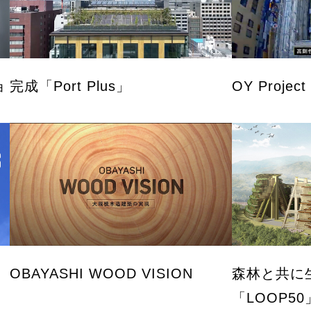
ョ
完成「Port Plus」
OY Project
OBAYASHI WOOD VISION
森林と共に
「LOOP5