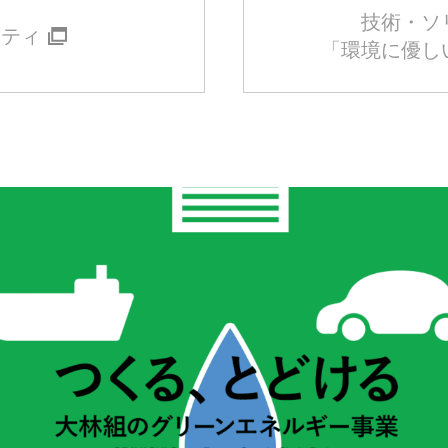
技術・ソ
リティ
「環境に優し