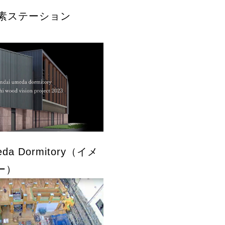
I水素ステーション
eda Dormitory（イメ
ー）