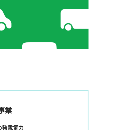
事業
の発電電力