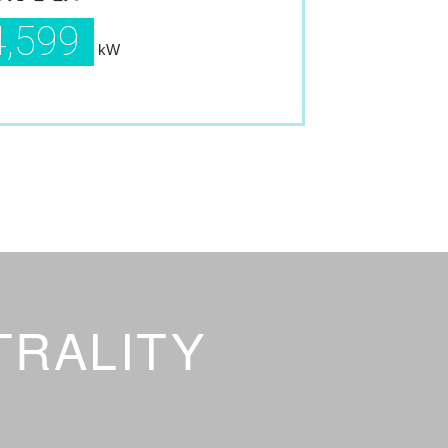
4,599
kW
TRALITY