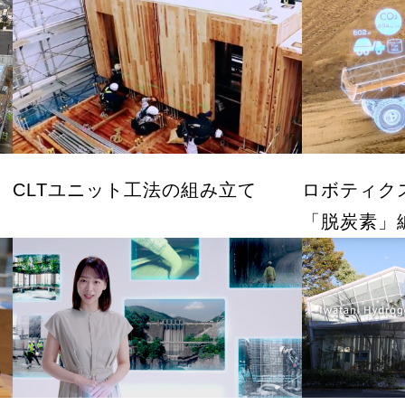
ュートラル
マガジン
DICTIONARY
用語集
CLTユニット工法の組み立て
ロボティク
「脱炭素」