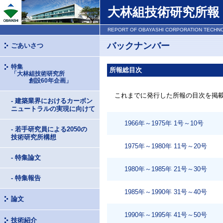
大林組技術研究所報 No
REPORT OF OBAYASHI CORPORATION TECHN
バックナンバー
ごあいさつ
特集
所報総目次
「大林組技術研究所
創設60年企画」
これまでに発行した所報の目次を掲
- 建築業界におけるカーボン
ニュートラルの実現に向けて
1966年～1975年 1号～10号
- 若手研究員による2050の
技術研究所構想
1975年～1980年 11号～20号
- 特集論文
1980年～1985年 21号～30号
- 特集報告
1985年～1990年 31号～40号
論文
1990年～1995年 41号～50号
技術紹介