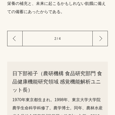
栄養の補充と、未来に起こるかもしれない飢餓に備え
ての備蓄にあったからである。
前
次
2 / 4
の
の
ペ
ペ
ー
ー
ジ
ジ
日下部裕子（農研機構 食品研究部門 食
品健康機能研究領域 感覚機能解析ユニ
ット長）
1970年東京都生まれ。1998年、東京大学大学院
農学生命科学科修了。農学博士。同年、農林水産