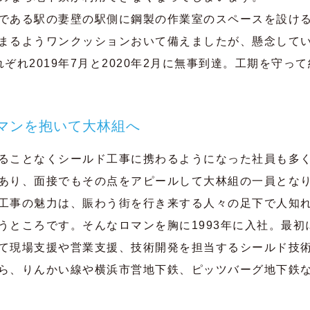
である駅の妻壁の駅側に鋼製の作業室のスペースを設け
まるようワンクッションおいて備えましたが、懸念して
ぞれ2019年7月と2020年2月に無事到達。工期を守っ
マンを抱いて大林組へ
ることなくシールド工事に携わるようになった社員も多
あり、面接でもその点をアピールして大林組の一員とな
工事の魅力は、賑わう街を行き来する人々の足下で人知
うところです。そんなロマンを胸に1993年に入社。最初
て現場支援や営業支援、技術開発を担当するシールド技
ら、りんかい線や横浜市営地下鉄、ピッツバーグ地下鉄