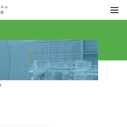
ンネル
世界
事