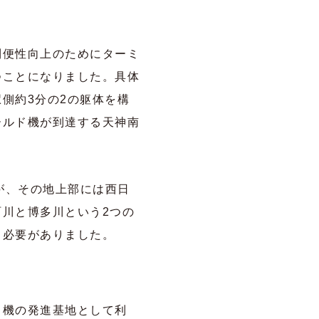
利便性向上のためにターミ
つことになりました。具体
側約3分の2の躯体を構
ールド機が到達する天神南
が、その地上部には西日
珂川と博多川という2つの
う必要がありました。
ド機の発進基地として利