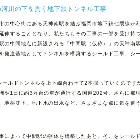
の河川の下を貫く地下鉄トンネル工事
市の中心街にある天神南駅を結ぶ福岡市地下鉄七隈線が
延伸することとなり、私たちもその工事の一部を受け持
駅の中間地点に新設される「中間駅（仮称）」の天神南駅
を発進基地としてトンネルを構築するシールド工事、シ
のシールドトンネルを上下線合わせて2本掘っていくのです
洲や1日に約3万台の車が通行する国道202号、さらに那
、地盤沈下、地下水の出水など、さまざまな点に気を遣
事によって中間駅の躯体を構築したあと、そこをシール