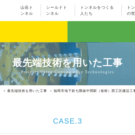
山岳ト
シールドト
トンネルをつくる
ト
ンネル
ンネル
人たち
の
最先端技術を用いた工事
Projects Using Cutting-edge Technologies
）
最先端技術を用いた工事
福岡市地下鉄七隈線中間駅（仮称）西工区建設工
CASE.3