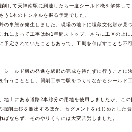
掘削して天神南駅に到達したら一度シールド機を解体して
もう1本のトンネルを掘る予定でした。
外の事態が発生しました。現場の地下に埋蔵文化財が見
これによって工事は約1年間ストップ。さらに工区の上に
に予定されていたこともあって、工期を伸ばすことも不
、シールド機の発進を駅部の完成を待たずに行うことに
を行うこととし、開削工事で駅をつくりながらシールド
、地上にある道路2車線分の用地を使用しましたが、この
分の掘削土砂を搬出するほか、セグメントをはじめとした
ればならず、そのやりくりには大変苦労しました。