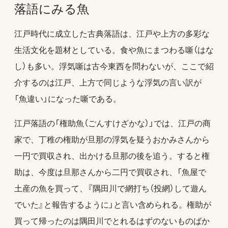
落語にみる魚
江戸時代に成立した古典落語は、江戸や上方の多彩な
生活文化を題材としている。食や魚にまつわる噺（はな
し）も多い。浮気噺は古今東西を問わないが、ここで紹
介するのは江戸、上方で同じような浮気の言い訳が
「魚違い」になった噺である。
江戸落語の「権助魚（ごんすけざかな）」では、江戸の商
家で、丁稚の権助が旦那の浮気を疑うおかみさんから
一円で買収され、出かける旦那の後を追う。すると権
助は、今度は旦那さんから二円で買収され、「魚屋で
土産の魚を買って、『隅田川で網打ち（投網）して遊ん
でいた』と報告するように」と言い含められる。権助が
買って帰ったのは隅田川でとれるはずのないものばか