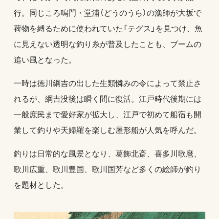
行。同じころ鳴門・堂浦（どうのうら）の漁師が大坂で
荷物を縛るために使われていた「テグス」を見つけ、魚
に見えない透明な釣り糸が普及したことも、ブームの
追い風となった。
一時は徳川綱吉の出した生類憐みの令によって禁止さ
れるが、綱吉没後は瞬く間に復活。江戸時代後期には
一般庶民まで愛好家が拡大し、江戸で初めて船宿も開
業して釣りや天婦羅を楽しむ屋形船が人気を呼んだ。
釣りは日常的な風景となり、葛飾北斎、喜多川歌麿、
歌川広重、歌川豊国、歌川国芳など多くの絵師が釣り
を題材とした。