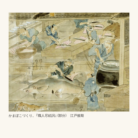
かまぼこづくり。『職人尽絵詞』（部分） 江戸後期