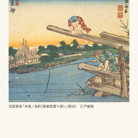
渓斎英泉『木場ノ魚釣（東都花暦十景）』（部分） 江戸後期