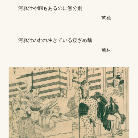
河豚汁や鯛もあるのに無分別
芭蕉
河豚汁のわれ生きている寝ざめ哉
蕪村