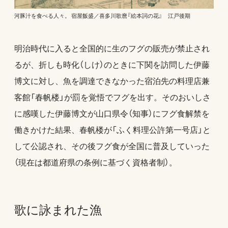
河豚汁を食べる人々。 宿屋飯盛／喜多川歌麿『絵本詞の花』 江戸後期
明治時代に入ると全国的に生のフグの販売が禁止され
るが、折しも時化（しけ）のときに下関を訪問した伊藤
博文に対し、魚を調達できなかった宿泊先の料理店兼
客館「春帆楼」が罰を覚悟でフグを出す。そのおいしさ
に感嘆した伊藤博文が山口県令（知事）にフグ食解禁を
働きかけた結果、春帆楼が「ふく料理公許第一号店」と
して公認され、その後フグ食が全国に普及していった
（現在は都道府県の条例に基づく資格者制）。
歌に詠まれた漁