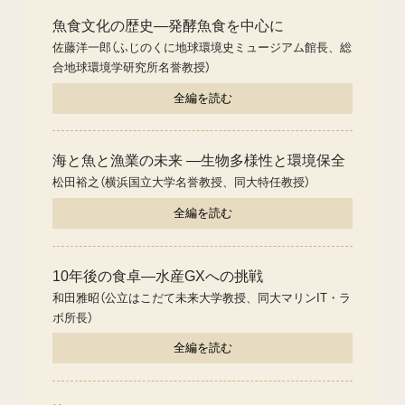
魚食文化の歴史―発酵魚食を中心に
佐藤洋一郎（ふじのくに地球環境史ミュージアム館長、総
合地球環境学研究所名誉教授）
全編を読む
海と魚と漁業の未来 ―生物多様性と環境保全
松田裕之（横浜国立大学名誉教授、同大特任教授）
全編を読む
10年後の食卓―水産GXへの挑戦
和田雅昭（公立はこだて未来大学教授、同大マリンIT・ラ
ボ所長）
全編を読む