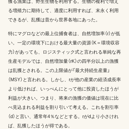
獲る漁業は、野生生物を利用する。生物の複利で増え
る増殖力に期待して、適度に利用すれば、末永く利用
できるが、乱獲は昔から世界各地にあった。
特にマグロなどの最上位捕食者は、自然増加率（r）が低
い。一定の環境下における最大量の資源（K＝環境収容
力）があっても、ロジスティック式と言われる単純な再
生産モデルでは、自然増加量（rK）の四半分以上の漁獲
は乱獲とされる。この上限値が「最大持続生産量」
（MSY）と言われる。しかし、rが他の産業の経済成長率
より低ければ、いっぺんにとって他に投資したほうが
利益が大きい。つまり、将来の漁獲の価値は現在に比
べ見込まれる利益を割り引いて考える。これを割引率
（d）と言い、通常年4％などとする。rがdより小さけれ
ば、乱獲したほうが得である。