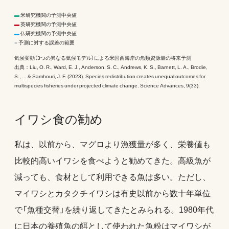
▬
米研究機関の予測中央値
▬
英研究機関の予測中央値
▬
仏研究機関の予測中央値
■
予測に対する誤差の範囲
気候変動（3つの異なる気候モデル）による米国西海岸の魚類資源量の将来予測
出典：Liu, O. R., Ward, E. J., Anderson, S. C., Andrews, K. S., Barnett, L. A., Brodie,
S., ... & Samhouri, J. F. (2023). Species redistribution creates unequal outcomes for
multispecies fisheries under projected climate change. Science Advances, 9(33).
イワシ食の勧め
私は、以前から、マグロより漁獲量が多く、栄養値も
比較的高いイワシを食べようと勧めてきた。高級魚が
減っても、食材として利用できる魚は多い。ただし、
マイワシとカタクチイワシは有史以前から数十年単位
で「魚種交替」を繰り返してきたとみられる。1980年代
に日本の養殖魚の餌として使われた魚粉はマイワシが