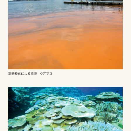
富栄養化による赤潮 ©アフロ