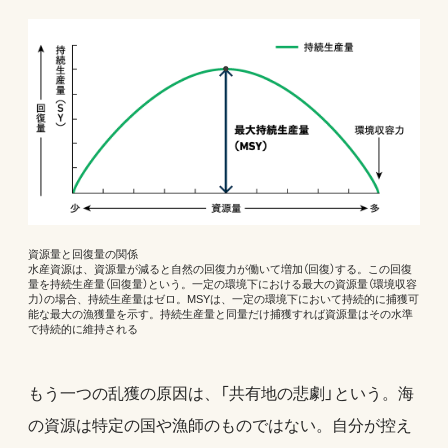
資源量と回復量の関係
水産資源は、資源量が減ると自然の回復力が働いて増加（回復）する。この回復
量を持続生産量（回復量）という。一定の環境下における最大の資源量（環境収容
力）の場合、持続生産量はゼロ。MSYは、一定の環境下において持続的に捕獲可
能な最大の漁獲量を示す。持続生産量と同量だけ捕獲すれば資源量はその水準
で持続的に維持される
もう一つの乱獲の原因は、「共有地の悲劇」という。海
の資源は特定の国や漁師のものではない。自分が控え