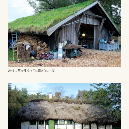
屋根に草を生やす"土葺き"の小屋