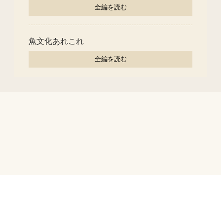
全編を読む
魚文化あれこれ
全編を読む
編集顧問
ご意見・ご感想
個人情報保護について
大林組コーポレートサイト