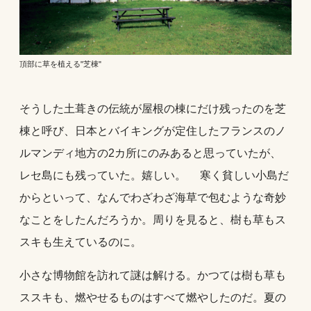
頂部に草を植える"芝棟"
そうした土葺きの伝統が屋根の棟にだけ残ったのを芝
棟と呼び、日本とバイキングが定住したフランスのノ
ルマンディ地方の2カ所にのみあると思っていたが、
レセ島にも残っていた。嬉しい。 寒く貧しい小島だ
からといって、なんでわざわざ海草で包むような奇妙
なことをしたんだろうか。周りを見ると、樹も草もス
スキも生えているのに。
小さな博物館を訪れて謎は解ける。かつては樹も草も
ススキも、燃やせるものはすべて燃やしたのだ。夏の