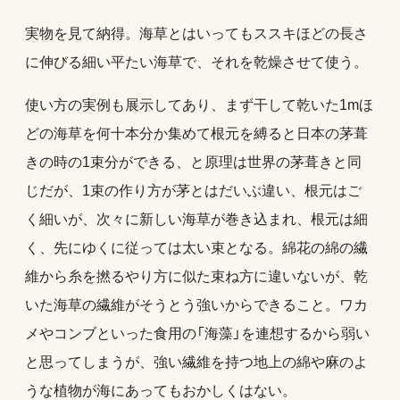
実物を見て納得。海草とはいってもススキほどの長さ
に伸びる細い平たい海草で、それを乾燥させて使う。
使い方の実例も展示してあり、まず干して乾いた1mほ
どの海草を何十本分か集めて根元を縛ると日本の茅葺
きの時の1束分ができる、と原理は世界の茅葺きと同
じだが、1束の作り方が茅とはだいぶ違い、根元はご
く細いが、次々に新しい海草が巻き込まれ、根元は細
く、先にゆくに従っては太い束となる。綿花の綿の繊
維から糸を撚るやり方に似た束ね方に違いないが、乾
いた海草の繊維がそうとう強いからできること。ワカ
メやコンブといった食用の「海藻」を連想するから弱い
と思ってしまうが、強い繊維を持つ地上の綿や麻のよ
うな植物が海にあってもおかしくはない。