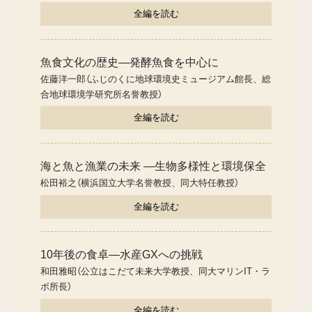
全編を読む
魚食文化の歴史―発酵魚食を中心に
佐藤洋一郎（ふじのくに地球環境史ミュージアム館長、総
合地球環境学研究所名誉教授）
全編を読む
海と魚と漁業の未来 ―生物多様性と環境保全
松田裕之（横浜国立大学名誉教授、同大特任教授）
全編を読む
10年後の食卓―水産GXへの挑戦
和田雅昭（公立はこだて未来大学教授、同大マリンIT・ラ
ボ所長）
全編を読む