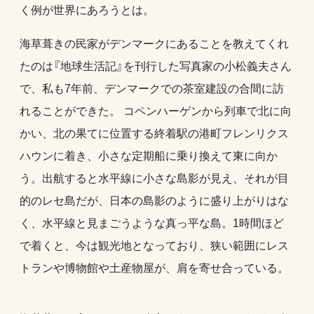
く例が世界にあろうとは。
海草葺きの民家がデンマークにあることを教えてくれ
たのは『地球生活記』を刊行した写真家の小松義夫さん
で、私も7年前、デンマークでの茶室建設の合間に訪
れることができた。 コペンハーゲンから列車で北に向
かい、北の果てに位置する終着駅の港町フレンリクス
ハウンに着き、小さな定期船に乗り換えて東に向か
う。出航すると水平線に小さな島影が見え、それが目
的のレセ島だが、日本の島影のように盛り上がりはな
く、水平線と見まごうような真っ平な島。1時間ほど
で着くと、今は観光地となっており、狭い範囲にレス
トランや博物館や土産物屋が、肩を寄せ合っている。