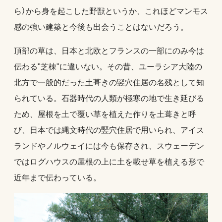
ら）から身を起こした野獣というか、これほどマンモス
感の強い建築と今後も出会うことはないだろう。
頂部の草は、日本と北欧とフランスの一部にのみ今は
伝わる"芝棟"に違いない。その昔、ユーラシア大陸の
北方で一般的だった土葺きの竪穴住居の名残として知
られている。石器時代の人類が極寒の地で生き延びる
ため、屋根を土で覆い草を植えた作りを土葺きと呼
び、日本では縄文時代の竪穴住居で用いられ、アイス
ランドやノルウェイには今も保存され、スウェーデン
ではログハウスの屋根の上に土を載せ草を植える形で
近年まで伝わっている。