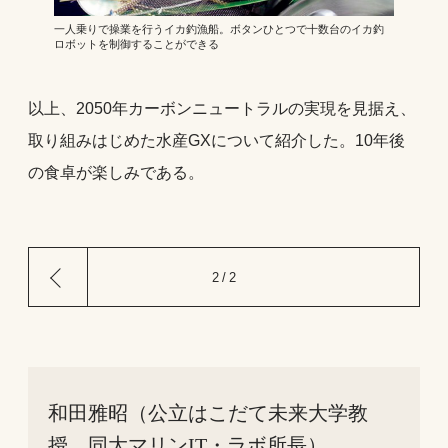
一人乗りで操業を行うイカ釣漁船。ボタンひとつで十数台のイカ釣
ロボットを制御することができる
以上、2050年カーボンニュートラルの実現を見据え、
取り組みはじめた水産GXについて紹介した。10年後
の食卓が楽しみである。
前
2 / 2
の
ペ
ー
ジ
和田雅昭（公立はこだて未来大学教
授、同大マリンIT・ラボ所長）