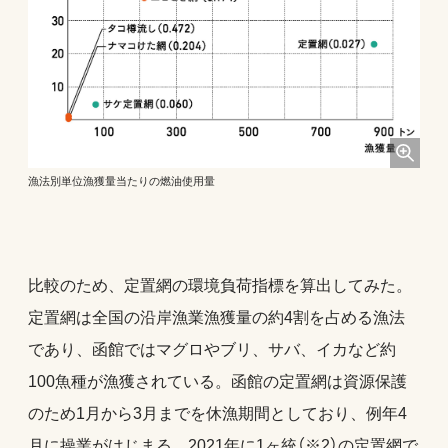
漁法別単位漁獲量当たりの燃油使用量
比較のため、定置網の環境負荷指標を算出してみた。
定置網は全国の沿岸漁業漁獲量の約4割を占める漁法
であり、函館ではマグロやブリ、サバ、イカなど約
100魚種が漁獲されている。函館の定置網は資源保護
のため1月から3月までを休漁期間としており、例年4
月に操業がはじまる。2021年に1ヶ統（※2）の定置網で