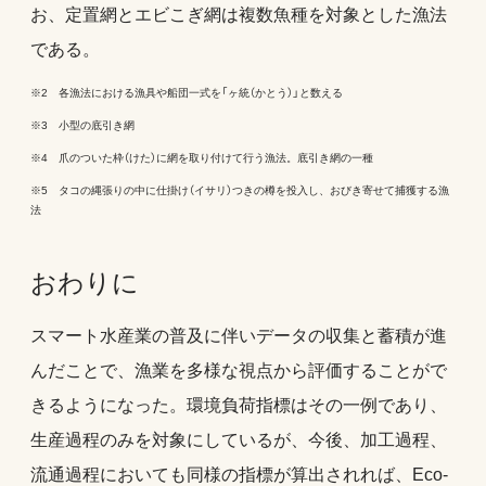
お、定置網とエビこぎ網は複数魚種を対象とした漁法
である。
※2 各漁法における漁具や船団一式を「ヶ統（かとう）」と数える
※3 小型の底引き網
※4 爪のついた枠（けた）に網を取り付けて行う漁法。底引き網の一種
※5 タコの縄張りの中に仕掛け（イサリ）つきの樽を投入し、おびき寄せて捕獲する漁
法
おわりに
スマート水産業の普及に伴いデータの収集と蓄積が進
んだことで、漁業を多様な視点から評価することがで
きるようになった。環境負荷指標はその一例であり、
生産過程のみを対象にしているが、今後、加工過程、
流通過程においても同様の指標が算出されれば、Eco-