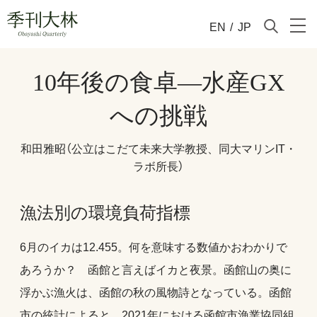
EN
/
JP
10年後の食卓―水産GX
への挑戦
和田雅昭（公立はこだて未来大学教授、同大マリンIT・
ラボ所長）
漁法別の環境負荷指標
6月のイカは12.455。何を意味する数値かおわかりで
あろうか？ 函館と言えばイカと夜景。函館山の奥に
浮かぶ漁火は、函館の秋の風物詩となっている。函館
市の統計によると、2021年における函館市漁業協同組