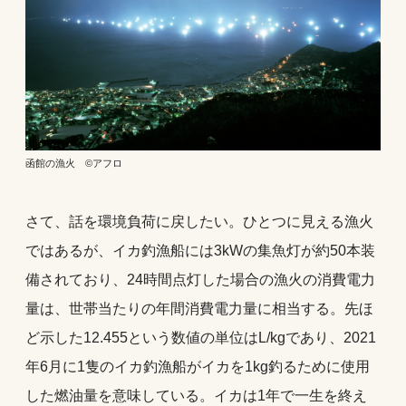
函館の漁火 ©アフロ
さて、話を環境負荷に戻したい。ひとつに見える漁火
ではあるが、イカ釣漁船には3kWの集魚灯が約50本装
備されており、24時間点灯した場合の漁火の消費電力
量は、世帯当たりの年間消費電力量に相当する。先ほ
ど示した12.455という数値の単位はL/kgであり、2021
年6月に1隻のイカ釣漁船がイカを1kg釣るために使用
した燃油量を意味している。イカは1年で一生を終え