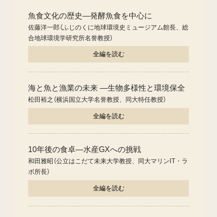
魚食文化の歴史―発酵魚食を中心に
佐藤洋一郎（ふじのくに地球環境史ミュージアム館長、総
合地球環境学研究所名誉教授）
全編を読む
海と魚と漁業の未来 ―生物多様性と環境保全
松田裕之（横浜国立大学名誉教授、同大特任教授）
全編を読む
10年後の食卓―水産GXへの挑戦
和田雅昭（公立はこだて未来大学教授、同大マリンIT・ラ
ボ所長）
全編を読む