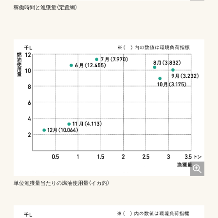
稼働時間と漁獲量（定置網）
単位漁獲量当たりの燃油使用量（イカ釣）