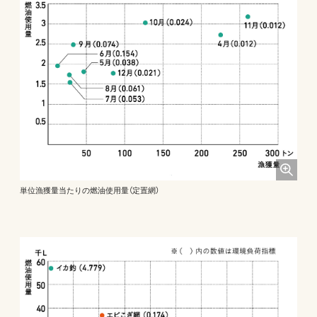
単位漁獲量当たりの燃油使用量（定置網）