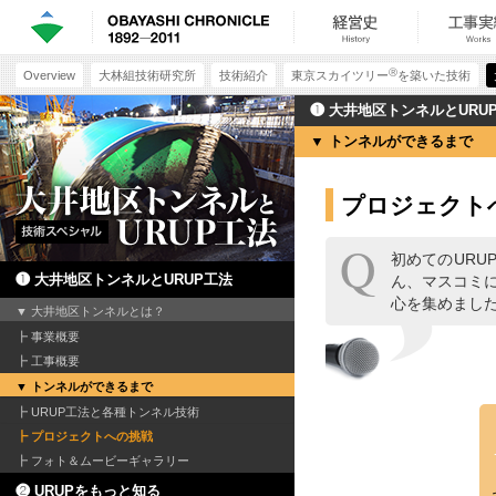
Ⓡ
Overview
大林組技術研究所
技術紹介
東京スカイツリー
を築いた技術
❶ 大井地区トンネルとURU
トンネルができるまで
プロジェクト
初めてのUR
❶ 大井地区トンネルとURUP工法
ん、マスコミ
心を集めまし
大井地区トンネルとは？
事業概要
工事概要
トンネルができるまで
URUP工法と各種トンネル技術
プロジェクトへの挑戦
フォト＆ムービーギャラリー
❷ URUPをもっと知る