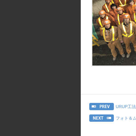
URUP工
フォト＆