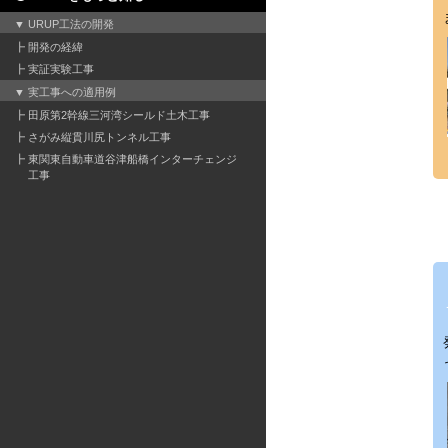
URUP工法の開発
開発の経緯
実証実験工事
実工事への適用例
田原第2幹線三河湾シールド土木工事
さがみ縦貫川尻トンネル工事
東関東自動車道谷津船橋インターチェンジ
工事