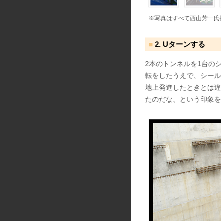
※写真はすべて西山芳一氏
2. Uターンする
2本のトンネルを1台の
転をしたうえで、シール
地上発進したときとは違
たのだな、という印象を