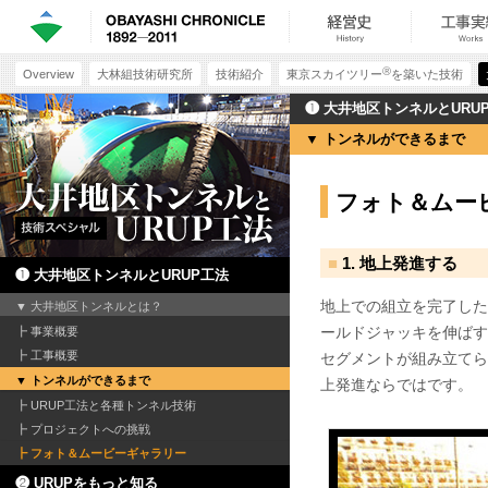
Ⓡ
Overview
大林組技術研究所
技術紹介
東京スカイツリー
を築いた技術
❶ 大井地区トンネルとURU
トンネルができるまで
フォト＆ムー
1. 地上発進する
❶ 大井地区トンネルとURUP工法
地上での組立を完了した
大井地区トンネルとは？
ールドジャッキを伸ばす
事業概要
工事概要
セグメントが組み立てら
トンネルができるまで
上発進ならではです。
URUP工法と各種トンネル技術
プロジェクトへの挑戦
フォト＆ムービーギャラリー
❷ URUPをもっと知る