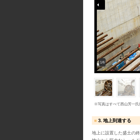
1/6
※写真はすべて西山芳一氏
3. 地上到達する
地上に設置した盛土の終