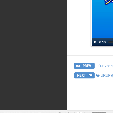
00:00
プロジェ
❷ URU