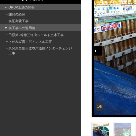
URUP工法の開発
開発の経緯
実証実験工事
実工事への適用例
田原第2幹線三河湾シールド土木工事
さがみ縦貫川尻トンネル工事
東関東自動車道谷津船橋インターチェンジ
工事
1/6