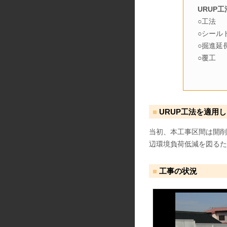
URUP
○工法
○シールド
○掘進延
○覆工 
（
URUP工法を適用
当初、本工事区間は開削
辺環境負荷低減を図るた
工事の状況