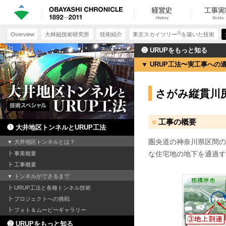
Ⓡ
Overview
大林組技術研究所
技術紹介
東京スカイツリー
を築いた技術
❷ URUPをもっと知る
URUP工法〜実工事への
さがみ縦貫川
工事の概要
❶ 大井地区トンネルとURUP工法
圏央道の神奈川県区間の
大井地区トンネルとは？
な住宅地の地下を通過す
事業概要
工事概要
トンネルができるまで
URUP工法と各種トンネル技術
プロジェクトへの挑戦
フォト＆ムービーギャラリー
❷ URUPをもっと知る