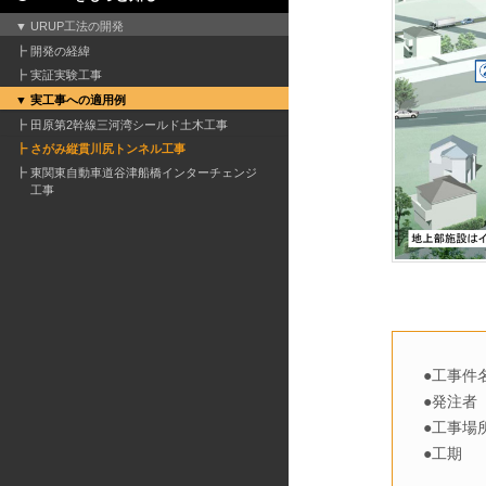
URUP工法の開発
開発の経緯
実証実験工事
実工事への適用例
田原第2幹線三河湾シールド土木工事
さがみ縦貫川尻トンネル工事
東関東自動車道谷津船橋インターチェンジ
工事
●工事
●発注
●工事
●工期