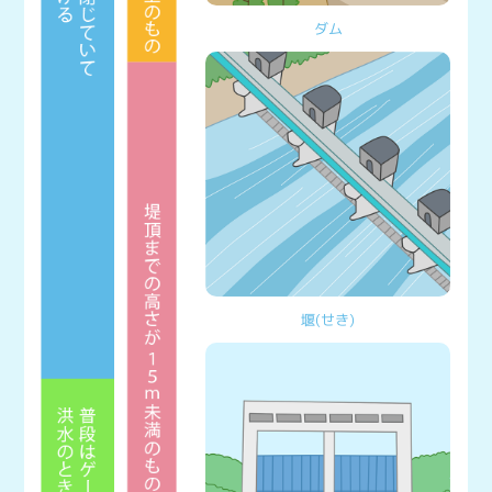
ダム
堰(せき)