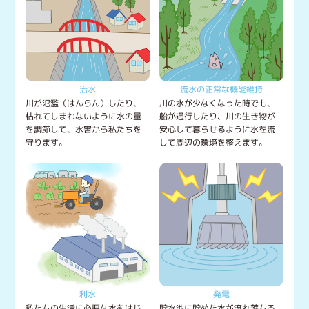
治水
流水の正常な機能維持
川が氾濫（はんらん）したり、
川の水が少なくなった時でも、
枯れてしまわないように水の量
船が通行したり、川の生き物が
を調節して、水害から私たちを
安心して暮らせるように水を流
守ります。
して周辺の環境を整えます。
利水
発電
私たちの生活に必要な水をはじ
貯水池に貯めた水が流れ落ちる