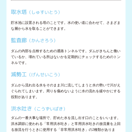
取水塔
（しゅすいとう）
貯水池に設置される塔のことです。水の使い道に合わせて、さまざま
な層から水を取ることができます。
監査廊
（かんさろう）
ダムの内部を点検するための通路トンネルです。ダムがきちんと働い
ているか、壊れている所はないかを定期的にチェックするためのトン
ネルです。
減勢工
（げんせいこう）
ダムから流れ出る水をそのまま川に流してしまうと水の勢いで川がえ
ぐられてしまいます。周りを傷めないように水の流れを緩やかにする
役割があります。
洪水吐き
（こうずいばき）
ダムの一番大事な場所で、貯めた水を流し出す口のことをいいます。
洪水調節に使われる「常用洪水吐き」と常用洪水吐きの放流量を上回
る放流を行うときに使用する「非常用洪水吐き」の2種類がありま