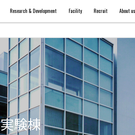
Research & Development
Facility
Recruit
About u
ス実験棟