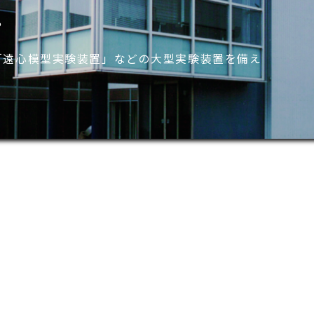
や
。
「遠心模型実験装置」などの大型実験装置を備え