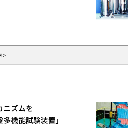
例＞
カニズムを
盤多機能試験装置」