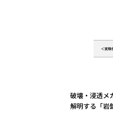
＜実験
破壊・浸透メ
解明する
「岩