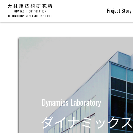
大林組技術研究所
Project Story
OBAYASHI CORPORATION
TECHNOLOGY RESEARCH INSTITUTE
Dynamics Laboratory
ダイナミック