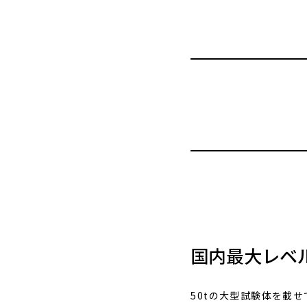
国内最大レベ
50tの大型試験体を載