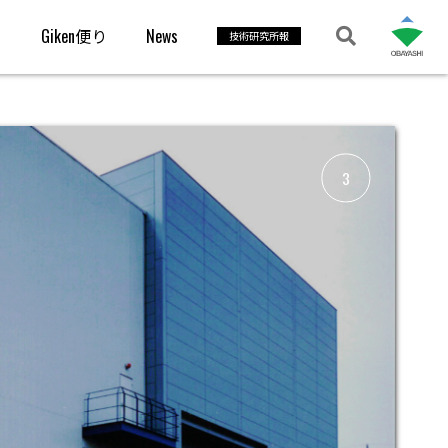
s
Giken便り
News
技術研究所報
3