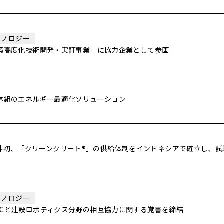
クノロジー
構築高度化技術開発・実証事業」に協力企業として参画
林組のエネルギー最適化ソリューション
外初、「クリーンクリート®」の供給体制をインドネシアで確立し、試
クノロジー
TCと建設ロボティクス分野の相互協力に関する覚書を締結