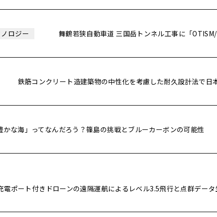
舞鶴若狭自動車道 三国岳トンネル工事に「OTISM/
クノロジー
鉄筋コンクリート造建築物の中性化を考慮した耐久設計法で日
豊かな海」ってなんだろう？篠島の挑戦とブルーカーボンの可能性
充電ポート付きドローンの遠隔運航によるレベル3.5飛行と点群デー