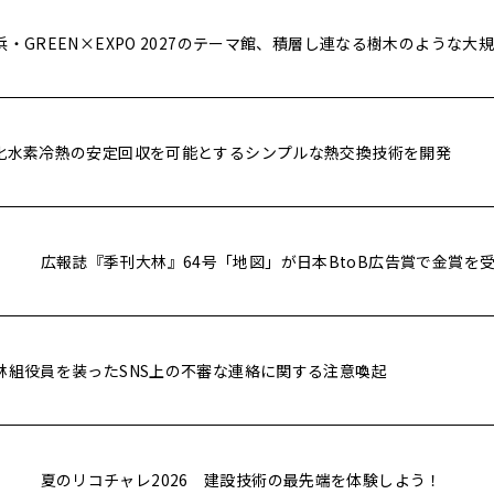
浜・GREEN×EXPO 2027のテーマ館、積層し連なる樹木のような大
化水素冷熱の安定回収を可能とするシンプルな熱交換技術を開発
広報誌『季刊大林』64号「地図」が日本BtoB広告賞で金賞を
林組役員を装ったSNS上の不審な連絡に関する注意喚起
夏のリコチャレ2026 建設技術の最先端を体験しよう！