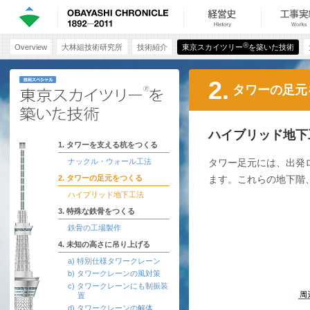
Ⓡ
Overview
大林組技術研究所
技術紹介
東京スカイツリー
を築いた技術
2.
タワーの足元
ハイブリッド地下
1. タワーを支える杭をつくる
ナックル・ウォール工法
タワー足元には、出発
2. タワーの足元をつくる
ます。これらの地下階
ハイブリッド地下工法
3. 特殊な鉄骨をつくる
鉄骨の工場製作
4. 未知の高さに吊り上げる
a) 特別仕様タワークレーン
b) タワークレーンの風対策
c) タワークレーンにも制振装
置
d) タワークレーンの解体