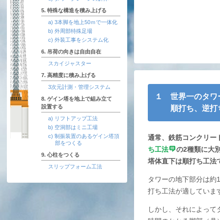
5. 特殊な構造を積み上げる
a) 3本脚を地上50ｍで一体化
b) 外周部特殊足場
c) 外装工事をシステム化
6. 吊荷の向きは自由自在
スカイジャスター
7. 高精度に積み上げる
3次元計測・管理システム
１ 世界一のタワ
8. ゲイン塔を地上で組み立て
設置する
順打ち、逆打ち
a) リフトアップ工法
b) 空洞部はミニ工場
c) 制振装置のあるゲイン塔頂
通常、鉄筋コンクリー
部をつくる
ち工法
の2種類に大
9. 心柱をつくる
塔体直下は順打ち工法
スリップフォーム工法
タワーの地下部分は約1
打ち工法が適していま
しかし、それによって