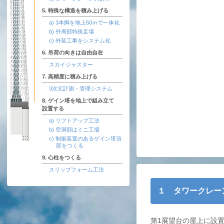
5. 特殊な構造を積み上げる
a) 3本脚を地上50ｍで一体化
b) 外周部特殊足場
c) 外装工事をシステム化
6. 吊荷の向きは自由自在
スカイジャスター
7. 高精度に積み上げる
3次元計測・管理システム
8. ゲイン塔を地上で組み立て
設置する
a) リフトアップ工法
b) 空洞部はミニ工場
c) 制振装置のあるゲイン塔頂
部をつくる
9. 心柱をつくる
スリップフォーム工法
１ タワークレー
第1展望台の屋上に設