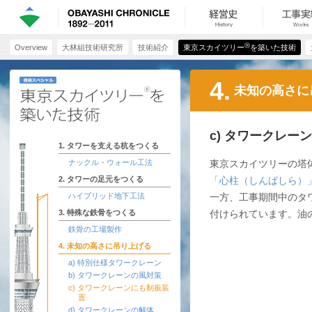
Ⓡ
Overview
大林組技術研究所
技術紹介
東京スカイツリー
を築いた技術
4.
未知の高さに
c) タワークレー
1. タワーを支える杭をつくる
ナックル・ウォール工法
東京スカイツリーの塔
2. タワーの足元をつくる
「心柱（しんばしら）
ハイブリッド地下工法
一方、工事期間中のタ
3. 特殊な鉄骨をつくる
付けられています。油
鉄骨の工場製作
4. 未知の高さに吊り上げる
a) 特別仕様タワークレーン
b) タワークレーンの風対策
c) タワークレーンにも制振装
置
d) タワークレーンの解体