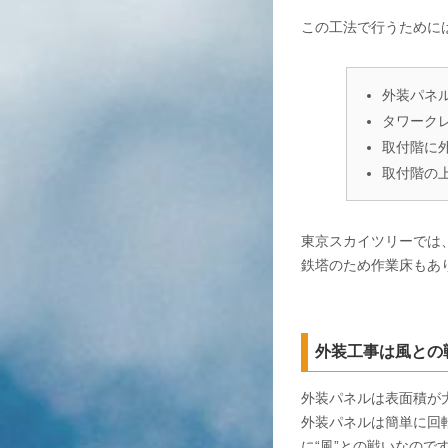
この工法で行うために
外装パネ
タワーク
取付階に
取付階の
東京スカイツリーでは
鉄塔のため作業床もあ
外装工事は風との
外装パネルは表面積が
外装パネルは簡単に回
に“風”との戦いなので