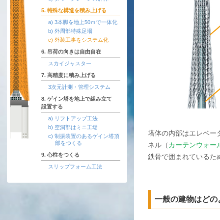
5. 特殊な構造を積み上げる
a) 3本脚を地上50ｍで一体化
b) 外周部特殊足場
c) 外装工事をシステム化
6. 吊荷の向きは自由自在
スカイジャスター
7. 高精度に積み上げる
3次元計測・管理システム
8. ゲイン塔を地上で組み立て
設置する
a) リフトアップ工法
b) 空洞部はミニ工場
塔体の内部はエレベー
c) 制振装置のあるゲイン塔頂
部をつくる
ネル（
カーテンウォー
9. 心柱をつくる
鉄骨で囲まれているた
スリップフォーム工法
一般の建物はどの