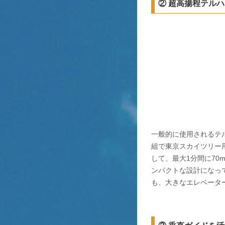
② 超高揚程テルハ
一般的に使用されるテル
組で東京スカイツリー用
して、最大1分間に7
ンパクトな設計になっ
も、大きなエレベータ