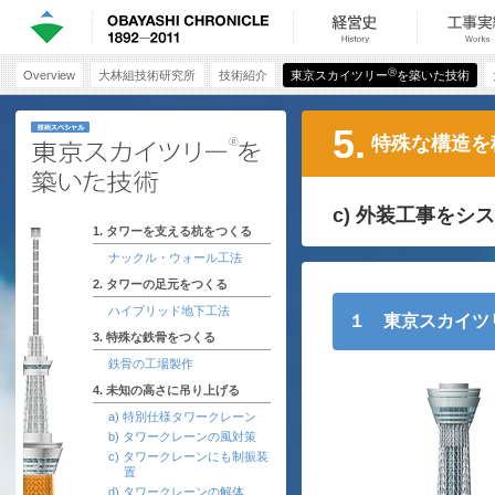
Ⓡ
Overview
大林組技術研究所
技術紹介
東京スカイツリー
を築いた技術
5.
特殊な構造を
c) 外装工事をシ
1. タワーを支える杭をつくる
ナックル・ウォール工法
2. タワーの足元をつくる
ハイブリッド地下工法
１ 東京スカイツ
3. 特殊な鉄骨をつくる
鉄骨の工場製作
4. 未知の高さに吊り上げる
a) 特別仕様タワークレーン
b) タワークレーンの風対策
c) タワークレーンにも制振装
置
d) タワークレーンの解体