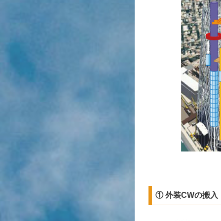
① 外装CWの搬入