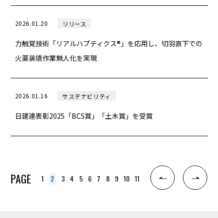
2026.01.20
リリース
力触覚技術「リアルハプティクス®」を応用し、切羽直下での
火薬装填作業無人化を実現
2026.01.16
サステナビリティ
日建連表彰2025「BCS賞」「土木賞」を受賞
PAGE
2
1
3
4
5
6
7
8
9
10
11