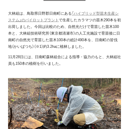
大林組は、鳥取県日野郡日南町にある
「ハイブリッド型苗木生産シ
ステム」のパイロットプラント
で生産したカラマツの苗木290本を初
出荷しました。今回は比較のため、自然光だけで育苗した苗木100
本と、大林組技術研究所（東京都清瀬市）の人工光施設で育苗後に日
南町の自然光で育苗した苗木100本の総計490本を、日南町の皆伐
地（かいばつち）（※1）約3.2haに植林しました。
11月28日には、日南町森林組合による指導・協力のもと、大林組社
員も150本の植樹を行いました。