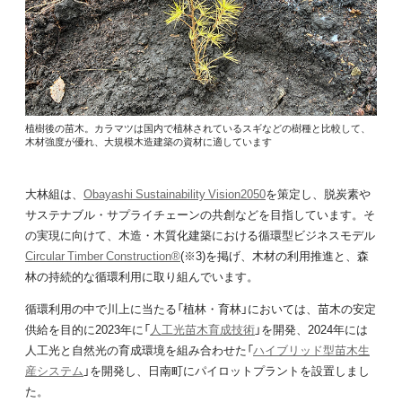
植樹後の苗木。カラマツは国内で植林されているスギなどの樹種と比較して、
木材強度が優れ、大規模木造建築の資材に適しています
大林組は、
Obayashi Sustainability Vision2050
を策定し、脱炭素や
サステナブル・サプライチェーンの共創などを目指しています。そ
の実現に向けて、木造・木質化建築における循環型ビジネスモデル
Circular Timber Construction®
(※3)を掲げ、木材の利用推進と、森
林の持続的な循環利用に取り組んでいます。
循環利用の中で川上に当たる「植林・育林」においては、苗木の安定
供給を目的に2023年に「
人工光苗木育成技術
」を開発、2024年には
人工光と自然光の育成環境を組み合わせた「
ハイブリッド型苗木生
産システム
」を開発し、日南町にパイロットプラントを設置しまし
た。