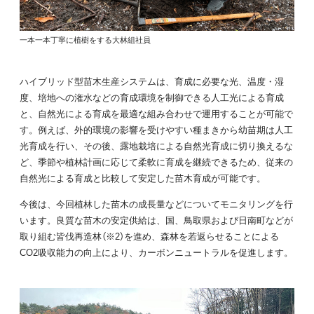
一本一本丁寧に植樹をする大林組社員
ハイブリッド型苗木生産システムは、育成に必要な光、温度・湿
度、培地への潅水などの育成環境を制御できる人工光による育成
と、自然光による育成を最適な組み合わせで運用することが可能で
す。例えば、外的環境の影響を受けやすい種まきから幼苗期は人工
光育成を行い、その後、露地栽培による自然光育成に切り換えるな
ど、季節や植林計画に応じて柔軟に育成を継続できるため、従来の
自然光による育成と比較して安定した苗木育成が可能です。
今後は、今回植林した苗木の成長量などについてモニタリングを行
います。良質な苗木の安定供給は、国、鳥取県および日南町などが
取り組む皆伐再造林（※2）を進め、森林を若返らせることによる
CO2吸収能力の向上により、カーボンニュートラルを促進します。