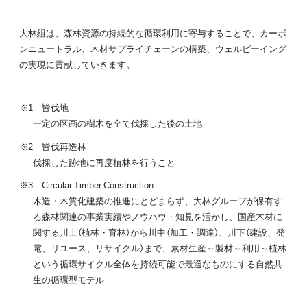
大林組は、森林資源の持続的な循環利用に寄与することで、カーボ
ンニュートラル、木材サプライチェーンの構築、ウェルビーイング
の実現に貢献していきます。
※1 皆伐地
一定の区画の樹木を全て伐採した後の土地
※2 皆伐再造林
伐採した跡地に再度植林を行うこと
※3 Circular Timber Construction
木造・木質化建築の推進にとどまらず、大林グループが保有す
る森林関連の事業実績やノウハウ・知見を活かし、国産木材に
関する川上（植林・育林）から川中（加工・調達）、川下（建設、発
電、リユース、リサイクル）まで、素材生産～製材～利用～植林
という循環サイクル全体を持続可能で最適なものにする自然共
生の循環型モデル