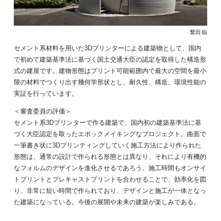
繫田 聡
セメント系材料を用いた3Dプリンターによる建築物として、国内
で初めて建築基準法に基づく国土交通大臣の認定を取得した構造形
式の建屋です。建物形態はプリント可能範囲内で最大の空間を最小
限の材料でつくり出す幾何学形状とし、耐久性、構造、環境性能の
実証を行っています。
＜審査委員の評価＞
セメント系3Dプリンターで作る建築で、国内初の建築基準法に基
づく大臣認定を取ったエポックメイキングなプロジェクト。曲面で
一筆書き状に3Dプリンティングしていく施工方法により作られた
形態は、通常の設計で作られる形態とは異なり、それにより有機的
なフォルムのデザインを進化させるであろう。施工時間もオンサイ
トプリントとプレキャストプリントを合わせることで、効率化を図
り、非常に短い時間で作られており、デザインと施工が一体となっ
た建築になっている。今後の展開や未来の建築が楽しみである。