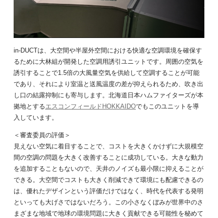
in-DUCTは、大空間や半屋外空間における快適な空調環境を確保す
るために大林組が開発した空調用誘引ユニットです。周囲の空気を
誘引することで1.5倍の大風量空気を供給して空調することが可能
であり、それにより室温と送風温度の差が抑えられるため、吹き出
し口の結露抑制にも寄与します。北海道日本ハムファイターズが本
拠地とする
エスコンフィールドHOKKAIDO
でもこのユニットを導
入しています。
＜審査委員の評価＞
見えない空気に着目することで、コストを大きくかけずに大規模空
間の空調の問題を大きく改善することに成功している。大きな動力
を追加することもないので、天井のノイズも最小限に抑えることが
できる。大空間でコストも大きく削減できて環境にも配慮できるの
は、優れたデザインという評価だけではなく、時代を代表する発明
といっても大げさではないだろう。この小さなくぼみが世界中のさ
まざまな地域で地球の環境問題に大きく貢献できる可能性を秘めて