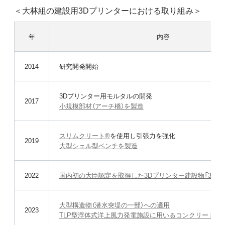
＜大林組の建設用3Dプリンターにおける取り組み＞
年
内容
2014
研究開発開始
3Dプリンター用モルタルの開発
2017
小規模部材（アーチ橋）を製造
スリムクリート®
を使用し引張力を強化
2019
大型シェル型ベンチを製造
2022
国内初の大臣認定を取得した3Dプリンター建設物「3dpod
大型構造物（潜水突堤の一部）への適用
2023
TLP型浮体式洋上風力発電施設に用いるコンクリート浮