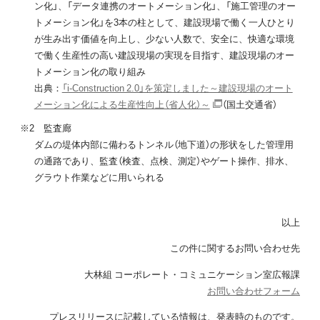
ン化」、「データ連携のオートメーション化」、「施工管理のオー
トメーション化」を3本の柱として、建設現場で働く一人ひとり
が生み出す価値を向上し、少ない人数で、安全に、快適な環境
で働く生産性の高い建設現場の実現を目指す、建設現場のオー
トメーション化の取り組み
出典：
「i-Construction 2.0」を策定しました～建設現場のオート
メーション化による生産性向上（省人化）～
（国土交通省）
※2 監査廊
ダムの堤体内部に備わるトンネル（地下道）の形状をした管理用
の通路であり、監査（検査、点検、測定）やゲート操作、排水、
グラウト作業などに用いられる
以上
この件に関するお問い合わせ先
大林組 コーポレート・コミュニケーション室広報課
お問い合わせフォーム
プレスリリースに記載している情報は、発表時のものです。