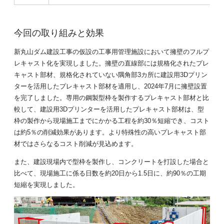
今回の取り組みと効果
新丸山ダム建設工事の仮設の工事用管理施設において擁壁のフルプ
レキャスト化を実現しました。擁壁の直線部には規格化されたプレ
キャスト部材、規格化されていない隅角部3カ所に建設用3Dプリン
ターを活用したプレキャスト部材を適用し、2024年7月に擁壁設置
を完了しました。専用の鋼製型枠を製作するプレキャスト部材と比
較して、建設用3Dプリンターを活用したプレキャスト部材は、型
枠の製作から現場施工までにかかる工程を約30％短縮でき、コスト
は約5％の削減効果があります。より特殊性の高いプレキャスト部
材ではさらなるコスト削減が見込めます。
また、建設現場内で型枠を製作し、コンクリートを打設した場合と
比べて、現場施工に係る日数を約20日から1.5日に、約90％の工期
短縮を実現しました。