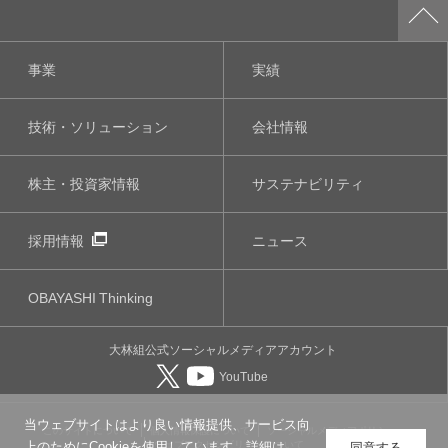
事業
実績
技術・ソリューション
会社情報
株主・投資家情報
サステナビリティ
採用情報
ニュース
OBAYASHI
Thinking
大林組公式
ソーシャルメディア
アカウント
YouTube
当ウェブサイトはより良い情報提供、サービス向
このサイトについて
個人情報保護について
ソーシャルメディアポリシー
ウェブアクセシビリティについて
上のためにCookieを使用しています。詳細は
同意する