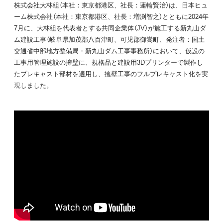
株式会社大林組（本社：東京都港区、社長：蓮輪賢治）は、日本ヒュ
ーム株式会社（本社：東京都港区、社長：増渕智之）とともに2024年
7月に、大林組を代表者とする共同企業体（JV）が施工する新丸山ダ
ム建設工事（岐阜県加茂郡八百津町、可児郡御嵩町、発注者：国土
交通省中部地方整備局・新丸山ダム工事事務所）において、仮設の
工事用管理施設の擁壁に、規格品と建設用3Dプリンターで製作し
たプレキャスト部材を適用し、擁壁工事のフルプレキャスト化を実
現しました。