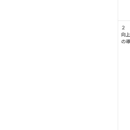
２
向上
の