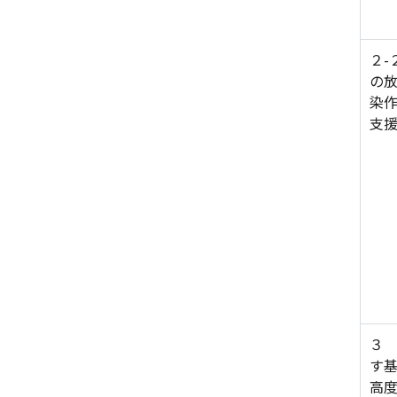
２-
の
染作
支
３
す
高