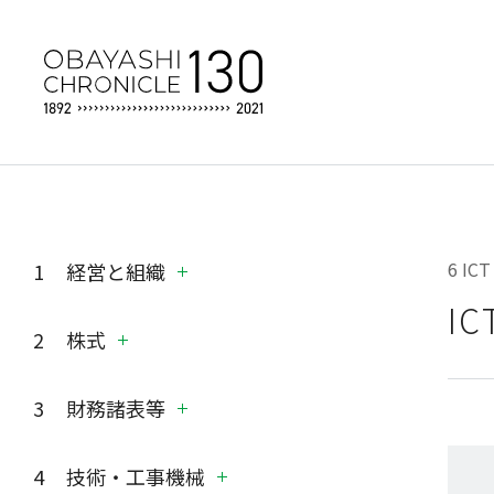
6 I
経営と組織
I
定款の変遷
株式
合資会社大林組定款 1909（明治
42）年7月1日制定
発行済株式数の推移（累計）
株式会社大林組(旧)定款 1918（大
株式の所有者別状況の推移
財務諸表等
正7）年12月1日制定
大株主の状況
単体（1958〜2020年度）
株式会社大林組定款 1936（昭和
株価の推移
連結範囲の推移（1999〜2020年
技術・工事機械
11）年12月19日制定