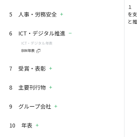
度）
定款の主な変更内容
１
技術開発
連結（1999〜2020年度）
現行定款 1936（昭和11）年12月
人事・労務安全
を支
個別受注高の推移（1991〜2020年
技術開発
19日制定
と
度）
従業員数等の推移
参考資料：建設投資推計とGDPの推
休日・休暇制度の変遷
工事機械
ICT・デジタル推進
基本理念
移（1960～2020年度）
当社の教育体系
主要工事機械
ICT・デジタル年表
大林組基本理念
主な社宅、独身・単身寮
BIM年表
過去の基本理念（1990年、1994
保養所
特許･実用新案出願件数の推移
年、2003年、2011年、2015年）
その他の諸制度
コーポレートメッセージ 2011（平
受賞・表彰
特許･実用新案出願件数の推移
安全成績の推移
成23）年1月25日制定
（1992年度以降）
社外表彰
主要刊行物
社章の変遷
技術部門各賞
主な産業財産権
BCS賞
社史･伝記ほか
社章の変遷
特許
厚生労働大臣表彰
社内報･業務関係
グループ会社
意匠
環境部門
PR関係
役員
商標
グループ会社（国内）
設計部門
外国特許
創業者店主、歴代会長･社長･副会長･
年表
BIM関連部門
グループ会社（国内）
副社長
その他
2011年（平成23）
大林道路㈱