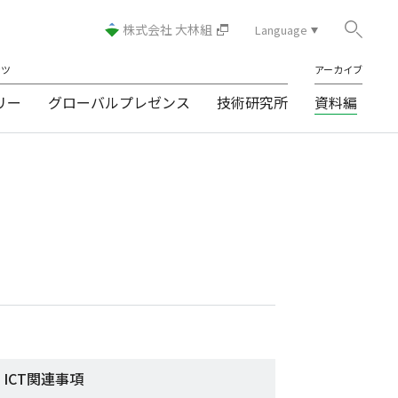
株式会社 大林組
Language
日本語
ンツ
アーカイブ
English
リー
グローバルプレゼンス
技術研究所
資料編
繁體中文
ภาษาไทย
Indonesia
Tiếng Việt
ICT関連事項