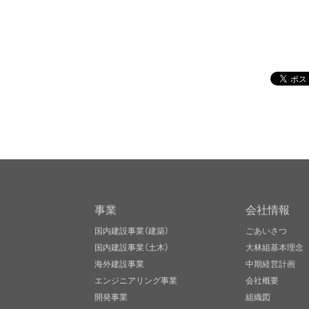
事業
会社情報
国内建設事業（建築）
ごあいさつ
国内建設事業（土木）
大林組基本理念
海外建設事業
中期経営計画
エンジニアリング事業
会社概要
開発事業
組織図