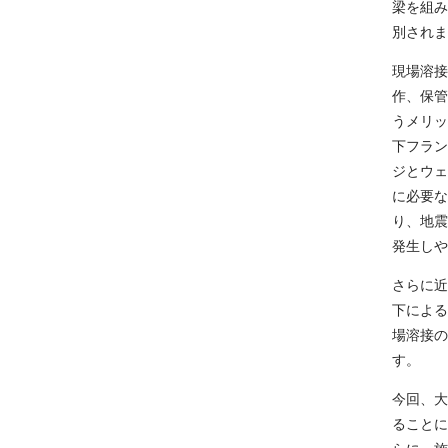
梁を組み
別されま
現場溶接
作、保管
うメリッ
下フラン
ジとウェ
に必要な
り、地震
発生しや
さらに近
下による
場溶接の
す。
今回、大
ることに