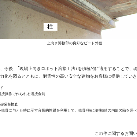
上向き溶接部の良好なビード外観
、今後、「現場上向きロボット溶接工法」を積極的に適用することで、
力化を図るとともに、耐震性の高い安全な建物をお客様に提供していき
ド
溶接操作で作られる溶接金属
音波探傷検査
を鉄骨に与えた時に示す音響的性質を利用して、鉄骨（特に溶接部）の内部欠陥を調
この件に関するお問