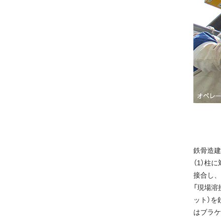
鉄骨造建
（1）柱
接合し、
「現場溶
ット）を
はブラケ