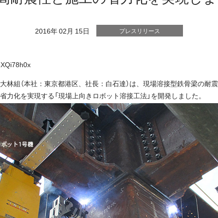
2016年 02月 15日
プレスリリース
6XQi78h0x
大林組（本社：東京都港区、社長：白石達）は、現場溶接型鉄骨梁の耐
省力化を実現する「現場上向きロボット溶接工法」を開発しました。