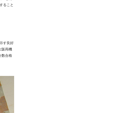
すること
。
示す良好
大阪両機
全数合格