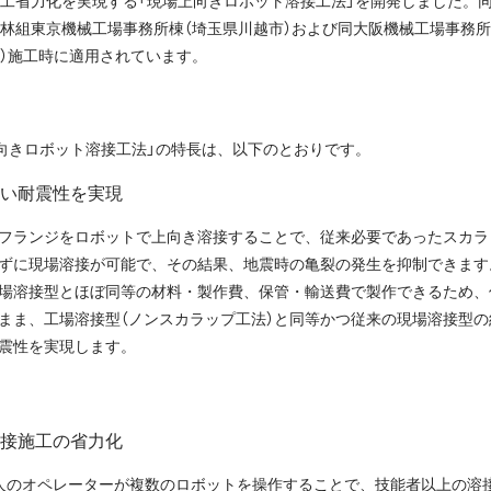
工省力化を実現する「現場上向きロボット溶接工法」を開発しました。
林組東京機械工場事務所棟（埼玉県川越市）および同大阪機械工場事務所
）施工時に適用されています。
向きロボット溶接工法」の特長は、以下のとおりです。
い耐震性を実現
フランジをロボットで上向き溶接することで、従来必要であったスカラ
ずに現場溶接が可能で、その結果、地震時の亀裂の発生を抑制できます
場溶接型とほぼ同等の材料・製作費、保管・輸送費で製作できるため、
まま、工場溶接型（ノンスカラップ工法）と同等かつ従来の現場溶接型の
震性を実現します。
接施工の省力化
人のオペレーターが複数のロボットを操作することで、技能者以上の溶