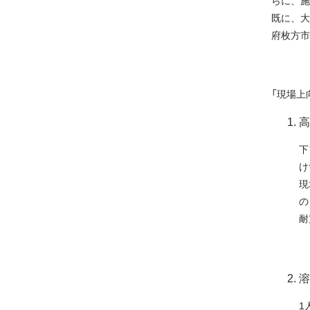
らに、施
既に、大
府枚方市
「現場上
高
下
け
現
の
耐
溶
1