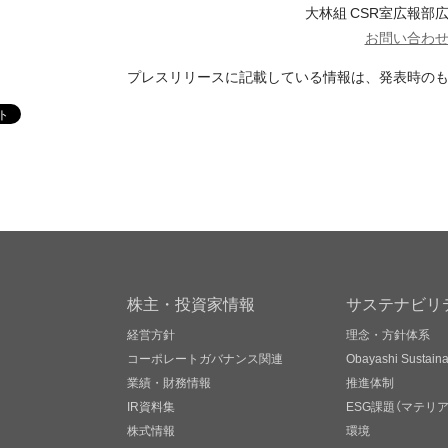
大林組 CSR室広報部
お問い合わ
プレスリリースに記載している情報は、発表時の
株主・投資家情報
サステナビリ
経営方針
理念・方針体系
コーポレートガバナンス関連
Obayashi Sustainab
業績・財務情報
推進体制
IR資料集
ESG課題（マテリ
株式情報
環境