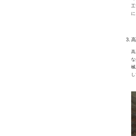
工
に
高
高
な
械
し