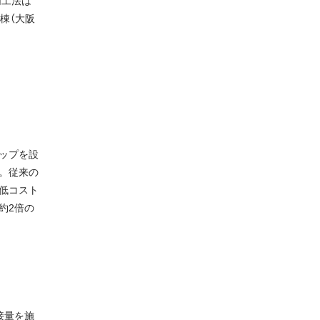
同工法は
棟（大阪
ップを設
。従来の
低コスト
約2倍の
接量を施