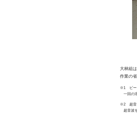
大林組は
作業の省
※1 ビー
一回の
※2 超
超音波