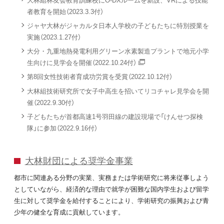
者教育を開始（2023.3.3付）
ジャヤ大林がジャカルタ日本人学校の子どもたちに特別授業を
実施（2023.1.27付）
大分・九重地熱発電利用グリーン水素製造プラントで地元小学
生向けに見学会を開催（2022.10.24付）
第8回女性技術者育成功労賞を受賞（2022.10.12付）
大林組技術研究所で女子中高生を招いてリコチャレ見学会を開
催（2022.9.30付）
子どもたちが首都高速1号羽田線の建設現場で「けんせつ探検
隊」に参加（2022.9.16付）
大林財団による奨学金事業
都市に関連ある分野の実業、実務または学術研究に将来従事しよう
としていながら、経済的な理由で就学が困難な国内学生および留学
生に対して奨学金を給付することにより、学術研究の振興および青
少年の健全な育成に貢献しています。