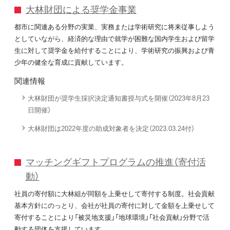
大林財団による奨学金事業
都市に関連ある分野の実業、実務または学術研究に将来従事しよう
としていながら、経済的な理由で就学が困難な国内学生および留学
生に対して奨学金を給付することにより、学術研究の振興および青
少年の健全な育成に貢献しています。
関連情報
大林財団が奨学生採択決定通知書授与式を開催（2023年8月23
日開催）
大林財団は2022年度の助成対象者を決定（2023.03.24付）
マッチングギフトプログラムの推進（寄付活
動）
社員の寄付額に大林組が同額を上乗せして寄付する制度。社会貢献
基本方針にのっとり、会社が社員の寄付に対して金額を上乗せして
寄付することにより「被災地支援」「地球環境」「社会貢献」分野で活
動する団体を支援しています。