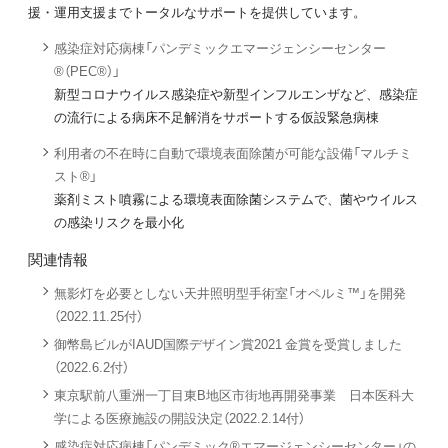
援・運用支援までトータルなサポートを提供しています。
感染症対応病棟「パンデミックエマージェンシーセンター
®（PEC®）」
新型コロナウイルス感染症や新型インフルエンザなど、感染症
の流行による病床不足解消をサポートする仮設緊急病棟
利用者の不在時に自動で環境表面除菌が可能な設備「マルチミ
スト®」
薬剤ミスト噴霧による環境表面除菌システムで、菌やウイルス
の感染リスクを最小化
関連情報
無影灯を必要としない天井照明型手術室「オペルミ™」を開発
（2022.11.25付）
御幣島ビルがIAUD国際デザイン賞2021 金賞を受賞しました
（2022.6.2付）
東京駅前八重洲一丁目東B地区市街地再開発事業 日本医科大
学による医療施設の開設決定（2022.2.14付）
感染症対応病棟「パンデミック®エマージェンシーセンター」の