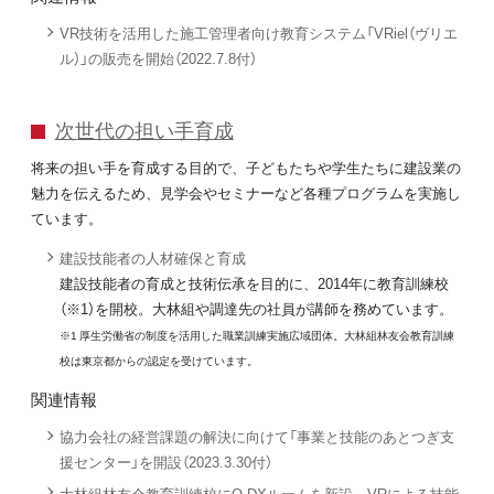
VR技術を活用した施工管理者向け教育システム「VRiel（ヴリエ
ル）」の販売を開始（2022.7.8付）
次世代の担い手育成
将来の担い手を育成する目的で、子どもたちや学生たちに建設業の
魅力を伝えるため、見学会やセミナーなど各種プログラムを実施し
ています。
建設技能者の人材確保と育成
建設技能者の育成と技術伝承を目的に、2014年に教育訓練校
（※1）を開校。大林組や調達先の社員が講師を務めています。
※1 厚生労働省の制度を活用した職業訓練実施広域団体。大林組林友会教育訓練
校は東京都からの認定を受けています。
関連情報
協力会社の経営課題の解決に向けて「事業と技能のあとつぎ支
援センター」を開設（2023.3.30付）
大林組林友会教育訓練校にO-DXルームを新設、VRによる技能