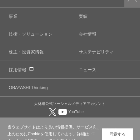
事業
実績
技術・ソリューション
会社情報
株主・投資家情報
サステナビリティ
採用情報
ニュース
OBAYASHI
Thinking
大林組公式
ソーシャルメディア
アカウント
YouTube
当ウェブサイトはより良い情報提供、サービス向
このサイトについて
個人情報保護について
ソーシャルメディアポリシー
ウェブアクセシビリティについて
上のためにCookieを使用しています。詳細は
同意する