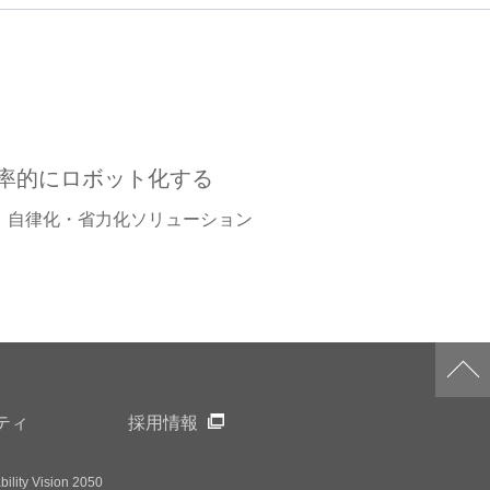
率的にロボット化する
自律化・省力化ソリューション​
ティ
採用情報
ility Vision 2050