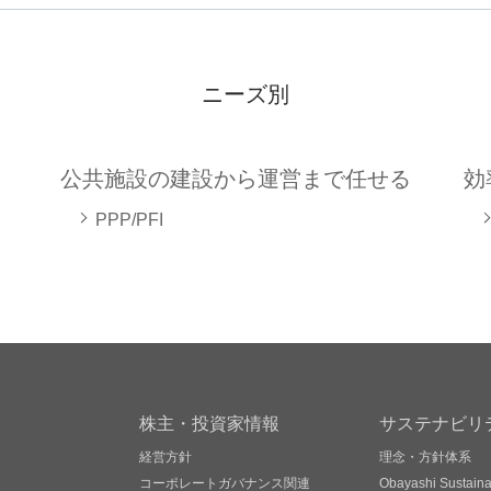
ニーズ別
公共施設の建設から運営まで任せる
効
PPP/PFI
株主・投資家情報
サステナビリ
経営方針
理念・方針体系
コーポレートガバナンス関連
Obayashi Sustainab