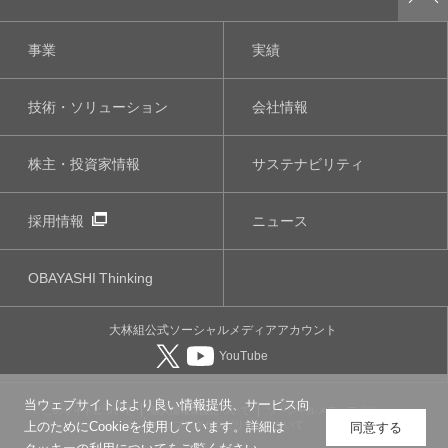
事業
実績
技術・ソリューション
会社情報
株主・投資家情報
サステナビリティ
採用情報
ニュース
OBAYASHI
Thinking
大林組公式
ソーシャルメディア
アカウント
YouTube
当ウェブサイトはより良い情報提供、サービス向
このサイトについて
個人情報保護について
ソーシャルメディアポリシー
ウェブアクセシビリティについて
上のためにCookieを使用しています。詳細は
同意する