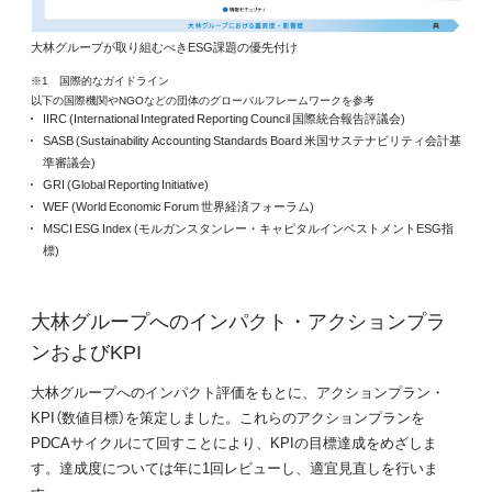
大林グループが取り組むべきESG課題の優先付け
※1 国際的なガイドライン
以下の国際機関やNGOなどの団体のグローバルフレームワークを参考
IIRC (International Integrated Reporting Council 国際統合報告評議会)
SASB (Sustainability Accounting Standards Board 米国サステナビリティ会計基
準審議会)
GRI (Global Reporting Initiative)
WEF (World Economic Forum 世界経済フォーラム)
MSCI ESG Index (モルガンスタンレー・キャピタルインベストメントESG指
標)
大林グループへのインパクト・アクションプラ
ンおよびKPI
大林グループへのインパクト評価をもとに、アクションプラン・
KPI（数値目標）を策定しました。これらのアクションプランを
PDCAサイクルにて回すことにより、KPIの目標達成をめざしま
す。達成度については年に1回レビューし、適宜見直しを行いま