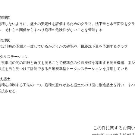
定管理図
崩壊しないように、盛土の安定性を評価するためのグラフ。沈下量と水平変位をグラ
し、それらの関係からすべり崩壊の危険性がないことを管理する
下管理図
が設計時の予測と一致しているかどうかの確認や、最終沈下量を予測するグラフ
ータルステーション
と視準点の間の距離と角度を測ることで視準点の位置座標を導出する測量機器。本シ
準点を自ら見つけて計測できる自動視準型トータルステーションを採用している
さえ盛土
崩壊を抑制する工法の一つ。崩壊の恐れがある盛土ののり面に別途盛土を行い、すべ
抵抗させる
この件に関するお問