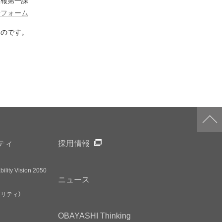
広報第一課
せフォーム
ものです。
ティ
採用情報
ility Vision 2050
ニュース
アリティ）
OBAYASHI
Thinking