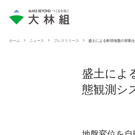
ホーム
ニュース
プレスリリース
盛土による軟弱地盤の挙動を
盛土によ
態観測シ
地盤変位を自