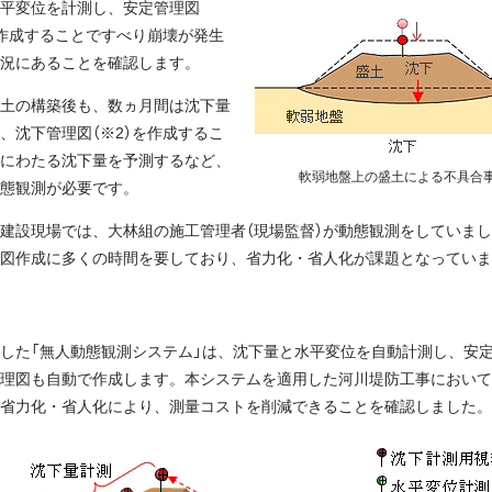
平変位を計測し、安定管理図
を作成することですべり崩壊が発生
況にあることを確認します。
土の構築後も、数ヵ月間は沈下量
、沈下管理図（※2）を作成するこ
にわたる沈下量を予測するなど、
軟弱地盤上の盛土による不具合
態観測が必要です。
建設現場では、大林組の施工管理者（現場監督）が動態観測をしていま
図作成に多くの時間を要しており、省力化・省人化が課題となっていま
した「無人動態観測システム」は、沈下量と水平変位を自動計測し、安
理図も自動で作成します。本システムを適用した河川堤防工事において
省力化・省人化により、測量コストを削減できることを確認しました。