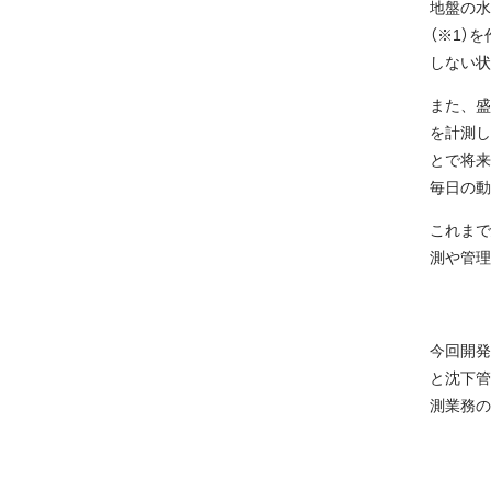
地盤の水
（※1）
しない状
また、盛
を計測し
とで将来
毎日の動
これまで
測や管理
今回開発
と沈下管
測業務の