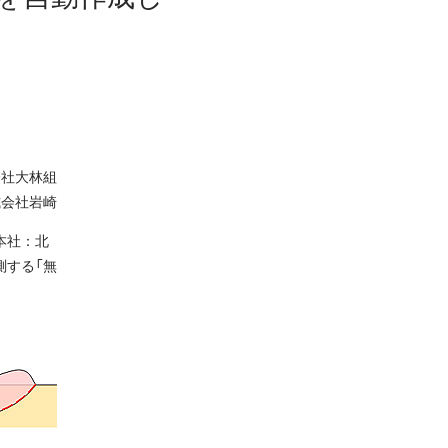
会社大林組
式会社岩崎
本社：北
測する「無