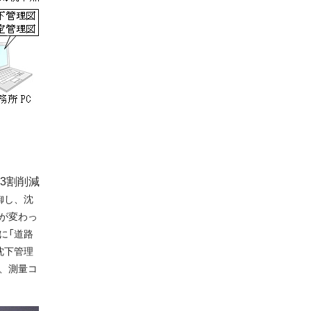
3割削減
御し、沈
が変わっ
に「道路
沈下管理
、測量コ