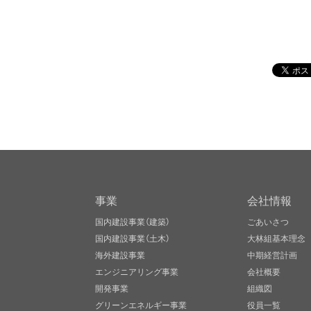
事業
会社情報
国内建設事業（建築）
ごあいさつ
国内建設事業（土木）
大林組基本理念
海外建設事業
中期経営計画
エンジニアリング事業
会社概要
開発事業
組織図
グリーンエネルギー事業
役員一覧