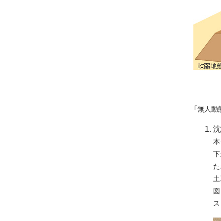
「無人動
沈
本
下
た
土
図
ス