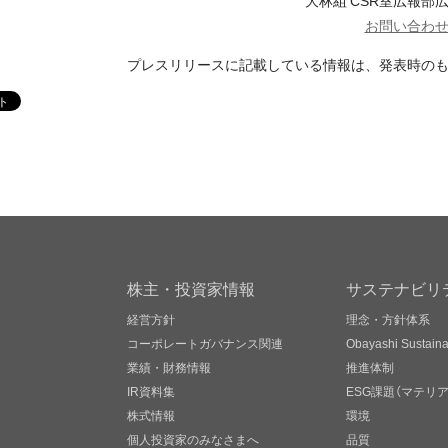
大林組 CSR室広報部
お問い合わ
プレスリリースに記載している情報は、発表時の
株主・投資家情報
サステナビリ
経営方針
理念・方針体系
コーポレートガバナンス関連
Obayashi Sustainab
業績・財務情報
推進体制
IR資料集
ESG課題（マテリ
株式情報
環境
個人投資家のみなさまへ
品質