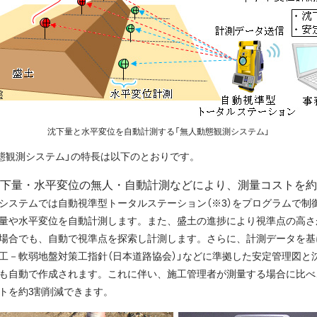
沈下量と水平変位を自動計測する「無人動態観測システム」
態観測システム」の特長は以下のとおりです。
下量・水平変位の無人・自動計測などにより、測量コストを約
システムでは自動視準型トータルステーション（※3）をプログラムで制
量や水平変位を自動計測します。また、盛土の進捗により視準点の高さ
場合でも、自動で視準点を探索し計測します。さらに、計測データを基
工－軟弱地盤対策工指針（日本道路協会）」などに準拠した安定管理図と
も自動で作成されます。これに伴い、施工管理者が測量する場合に比べ
トを約3割削減できます。