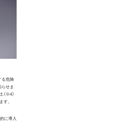
する危険
知らせま
（※4）
ます。
的に導入