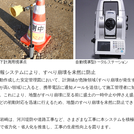
報システムにより、すべり崩壊を未然に防止
動作成した安定管理図において、計測値が危険領域（すべり崩壊が発生
が高い領域）に入ると、携帯電話に通知メールを送信して施工管理者に
。これにより、地盤がすべり崩壊に至る前に盛土の一時中止や押さえ盛土
どの初動対応を迅速に行えるため、地盤のすべり崩壊を未然に防止でき
岩崎は、河川堤防や道路工事など、さまざまな工事に本システムを積極
で省力化・省人化を推進し、工事の生産性向上を図ります。