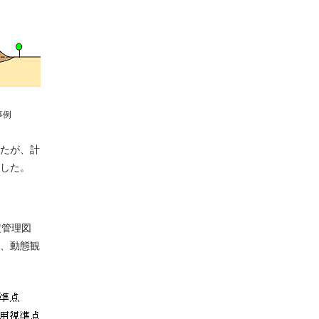
事例
したが、計
した。
定管理図
、動態観