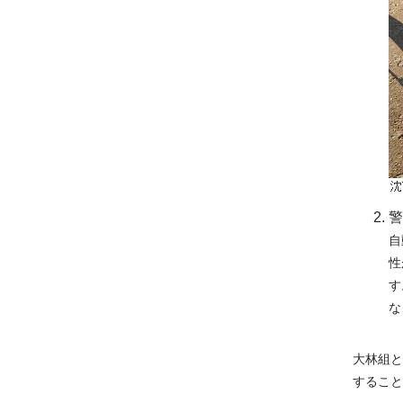
警
自
性
す
な
大林組と
すること