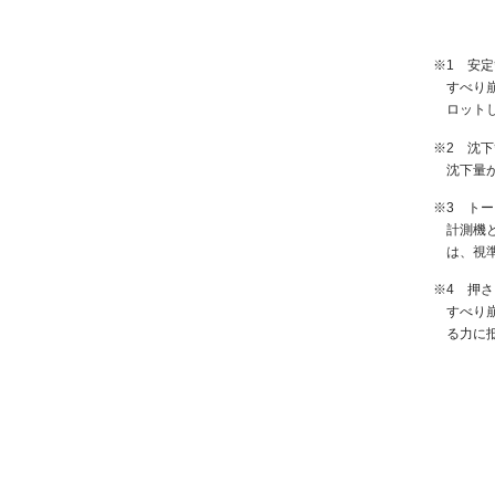
※1 安
すべり
ロット
※2 沈
沈下量
※3 ト
計測機
は、視
※4 押
すべり
る力に