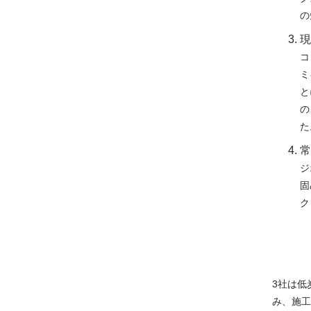
の
現
コ
ミ
と
の
た
常
ジ
固
ク
3社は低
み、施工