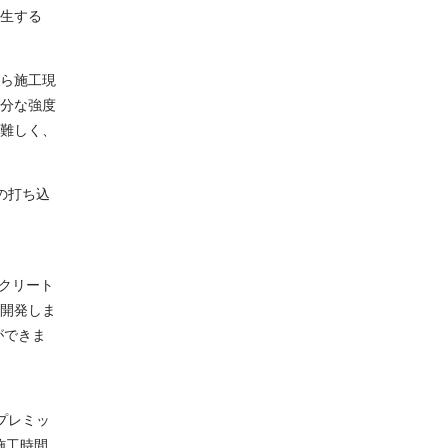
生する
ら施工現
分な強度
難しく、
の打ち込
クリート
を開発しま
ができま
プレミッ
施工時間