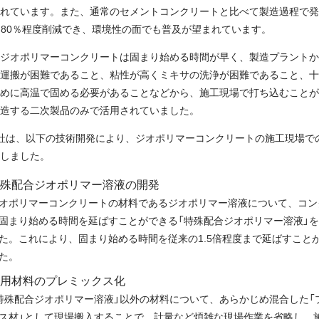
れています。また、通常のセメントコンクリートと比べて製造過程で発
を80％程度削減でき、環境性の面でも普及が望まれています。
ジオポリマーコンクリートは固まり始める時間が早く、製造プラントか
運搬が困難であること、粘性が高くミキサの洗浄が困難であること、十
めに高温で固める必要があることなどから、施工現場で打ち込むことが
造する二次製品のみで活用されていました。
社は、以下の技術開発により、ジオポリマーコンクリートの施工現場で
しました。
殊配合ジオポリマー溶液の開発
オポリマーコンクリートの材料であるジオポリマー溶液について、コン
固まり始める時間を延ばすことができる「特殊配合ジオポリマー溶液」
た。これにより、固まり始める時間を従来の1.5倍程度まで延ばすこと
た。
用材料のプレミックス化
特殊配合ジオポリマー溶液」以外の材料について、あらかじめ混合した「
ス材」として現場搬入することで、計量など煩雑な現場作業を省略し、