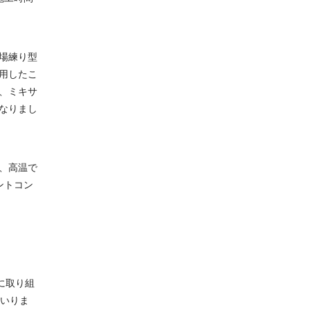
場練り型
用したこ
、ミキサ
なりまし
、高温で
ントコン
に取り組
いりま