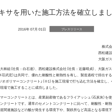
キサを用いた施工方法を確立しま
2016年 07月 01日
プレスリリース
株式
西松建
大阪ガ
大林組（社長：白石達）、西松建設株式会社（社長：近藤晴貞）、大阪ガ
本荘武宏）は共同で、優れた耐酸性と耐熱性を有し、製造過程で排出する
ジオポリマーコンクリート」（※1）を施工現場で打ち込む方法を確立し、
現場で施工することに成功しました。
マーコンクリートとは、産業副産物であるフライアッシュ（石炭灰）を
ンクリートです。通常のセメントコンクリートに比べて、耐酸性・耐熱
道関連施設などの酸が発生する環境下や、製鉄所など高温となる環境下