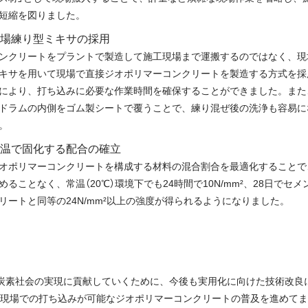
短縮を図りました。
場練り型ミキサの採用
ンクリートをプラントで製造して施工現場まで運搬するのではなく、現
キサを用いて現場で直接ジオポリマーコンクリートを製造する方式を採
により、打ち込みに必要な作業時間を確保することができました。また
ドラムの内側をゴム製シートで覆うことで、練り混ぜ後の洗浄も容易に
。
温で固化する配合の確立
オポリマーコンクリートを構成する材料の混合割合を最適化することで
めることなく、常温（20℃）環境下でも24時間で10N/mm²、28日でセメ
リートと同等の24N/mm²以上の強度が得られるようになりました。
炭素社会の実現に貢献していくために、今後も実用化に向けた技術改良
現場での打ち込みが可能なジオポリマーコンクリートの普及を進めてま