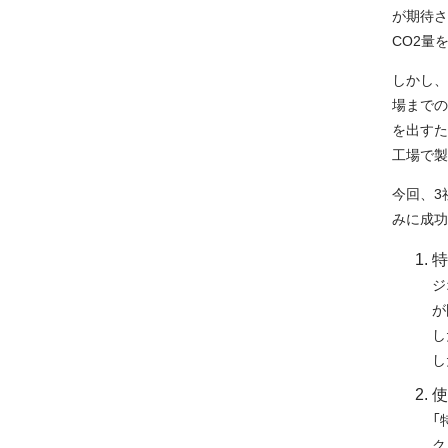
が期待さ
CO2量
しかし、
場までの
を出すた
工場で製
今回、3
みに成功
特
ジ
が
し
し
使
「
ク