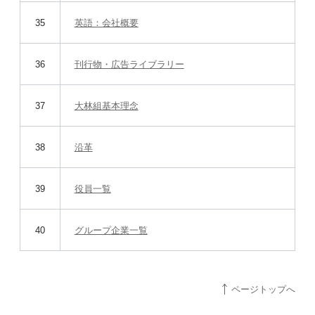
35
英語：会社概要
36
刊行物・広告ライブラリー
37
大林組基本理念
38
沿革
39
役員一覧
40
グループ企業一覧
ページトップへ