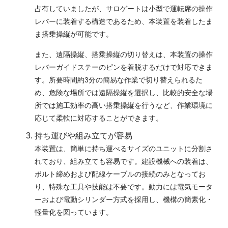
占有していましたが、サロゲートは小型で運転席の操作
レバーに装着する構造であるため、本装置を装着したま
ま搭乗操縦が可能です。
また、遠隔操縦、搭乗操縦の切り替えは、本装置の操作
レバーガイドステーのピンを着脱するだけで対応できま
す。所要時間約3分の簡易な作業で切り替えられるた
め、危険な場所では遠隔操縦を選択し、比較的安全な場
所では施工効率の高い搭乗操縦を行うなど、作業環境に
応じて柔軟に対応することができます。
持ち運びや組み立てが容易
本装置は、簡単に持ち運べるサイズのユニットに分割さ
れており、組み立ても容易です。建設機械への装着は、
ボルト締めおよび配線ケーブルの接続のみとなってお
り、特殊な工具や技能は不要です。動力には電気モータ
ーおよび電動シリンダー方式を採用し、機構の簡素化・
軽量化を図っています。