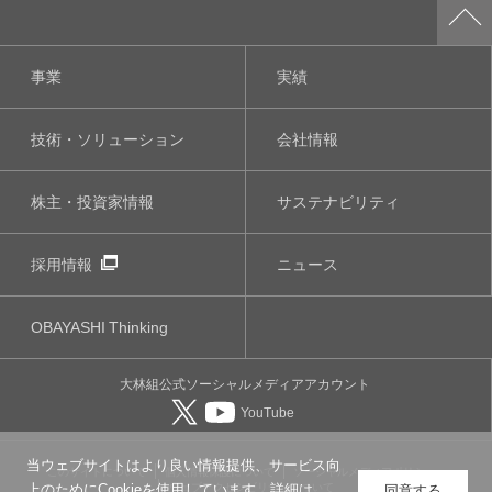
事業
実績
技術・ソリューション
会社情報
株主・投資家情報
サステナビリティ
採用情報
ニュース
OBAYASHI
Thinking
大林組公式
ソーシャルメディア
アカウント
YouTube
当ウェブサイトはより良い情報提供、サービス向
このサイトについて
個人情報保護について
ソーシャルメディアポリシー
ウェブアクセシビリティについて
上のためにCookieを使用しています。詳細は
同意する