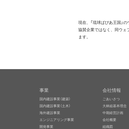
現在、「琉球ぱぴあ王国」
協賛企業ではなく、同ウェ
ます。
事業
会社情報
国内建設事業（建築）
ごあいさつ
国内建設事業（土木）
大林組基本理念
海外建設事業
中期経営計画
エンジニアリング事業
会社概要
開発事業
組織図