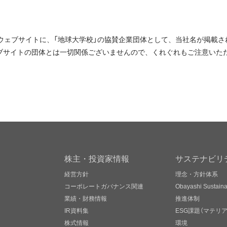
のウェブサイトに、「地球大学校」の協賛企業団体として、当社名が掲載
ブサイトの団体とは一切関係ございませんので、くれぐれもご注意いた
株主・投資家情報
サステナビリ
経営方針
理念・方針体系
コーポレートガバナンス関連
Obayashi Sustainab
業績・財務情報
推進体制
IR資料集
ESG課題（マテリ
株式情報
環境