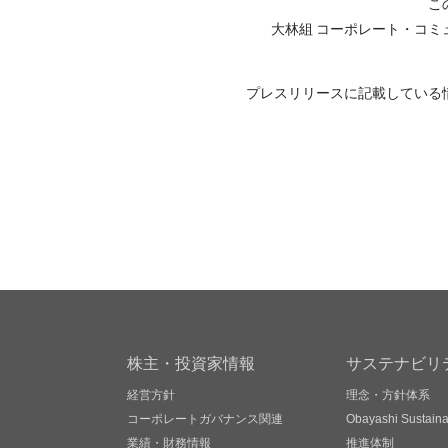
こ
大林組 コーポレート・コミ
プレスリリースに記載している
株主・投資家情報
サステナビリ
経営方針
理念・方針体系
コーポレートガバナンス関連
Obayashi Sustainab
業績・財務情報
推進体制