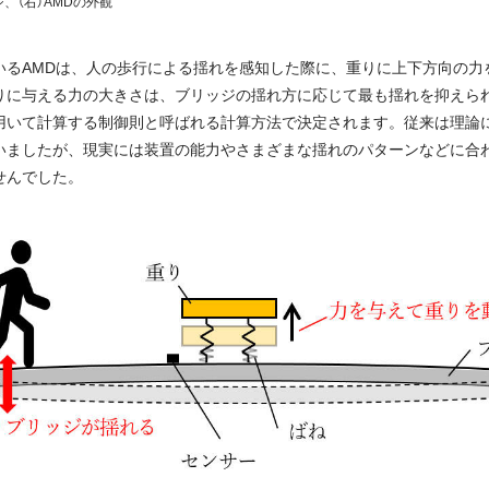
、（右）AMDの外観
いるAMDは、人の歩行による揺れを感知した際に、重りに上下方向の力
りに与える力の大きさは、ブリッジの揺れ方に応じて最も揺れを抑えら
用いて計算する制御則と呼ばれる計算方法で決定されます。従来は理論
いましたが、現実には装置の能力やさまざまな揺れのパターンなどに合
せんでした。