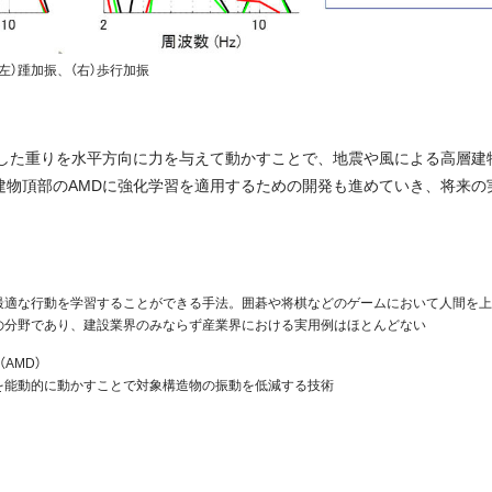
左）踵加振、（右）歩行加振
置した重りを水平方向に力を与えて動かすことで、地震や風による高層建
建物頂部のAMDに強化学習を適用するための開発も進めていき、将来の
最適な行動を学習することができる手法。囲碁や将棋などのゲームにおいて人間を上
の分野であり、建設業界のみならず産業界における実用例はほとんどない
AMD）
を能動的に動かすことで対象構造物の振動を低減する技術