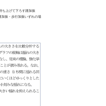
持ち上げて下ろす踵加振
踵加振・歩行加振いずれの場