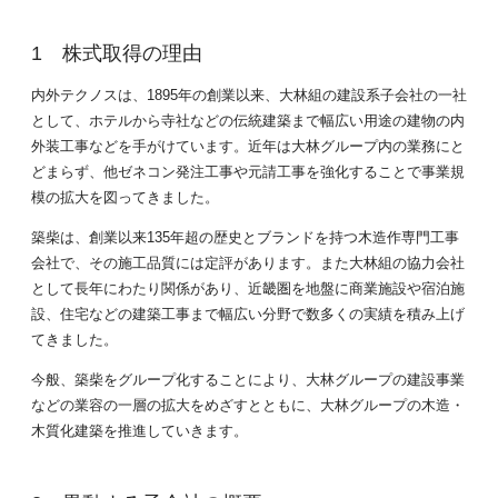
株式取得の理由
内外テクノスは、1895年の創業以来、大林組の建設系子会社の一社
として、ホテルから寺社などの伝統建築まで幅広い用途の建物の内
外装工事などを手がけています。近年は大林グループ内の業務にと
どまらず、他ゼネコン発注工事や元請工事を強化することで事業規
模の拡大を図ってきました。
築柴は、創業以来135年超の歴史とブランドを持つ木造作専門工事
会社で、その施工品質には定評があります。また大林組の協力会社
として長年にわたり関係があり、近畿圏を地盤に商業施設や宿泊施
設、住宅などの建築工事まで幅広い分野で数多くの実績を積み上げ
てきました。
今般、築柴をグループ化することにより、大林グループの建設事業
などの業容の一層の拡大をめざすとともに、大林グループの木造・
木質化建築を推進していきます。