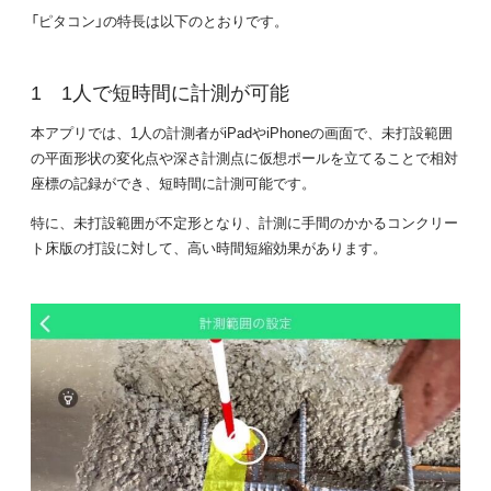
「ピタコン」の特長は以下のとおりです。
1人で短時間に計測が可能
本アプリでは、1人の計測者がiPadやiPhoneの画面で、未打設範囲
の平面形状の変化点や深さ計測点に仮想ポールを立てることで相対
座標の記録ができ、短時間に計測可能です。
特に、未打設範囲が不定形となり、計測に手間のかかるコンクリー
ト床版の打設に対して、高い時間短縮効果があります。