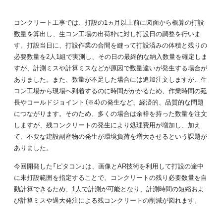
コンクリート工事では、打設の1ヵ月以上前に図面から概算の打設
数量を算出し、生コン工場の出荷枠に対し打設日の調整を行いま
す。打設当日に、打設作業の合間を縫って打設済みの体積と残りの
必要数量を2人1組で実測し、その日の最終的な納入数量を確定しま
すが、計測ミスや計算ミスなどが原因で数量違いが発生する場合が
ありました。また、数量が不足した場合には追加注文しますが、生
コン工場から現場へ到着するのに時間がかかるため、作業時間の延
長やコールドジョイント（※4）の発生など、経済的、品質的な問題
につながります。そのため、多くの場合は余裕を持った数量を注文
しますが、残コンクリートの発生により処理費用が増加し、加え
て、不要な建設副産物の発生が環境負荷を増大させるという課題が
ありました。
今回開発した「ピタコン」は、画像とAR技術を利用して打設の途中
に未打設範囲を指定することで、コンクリートの残り必要数量を自
動計算できるため、1人で計測が可能となり、計測時間の短縮およ
び計算ミスや過大発注による残コンクリートの削減が図れます。