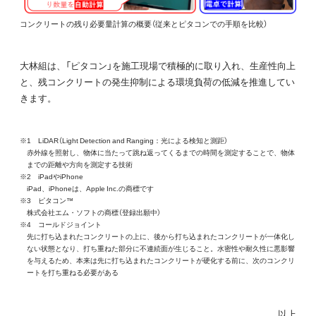
コンクリートの残り必要量計算の概要（従来とピタコンでの手順を比較）
大林組は、「ピタコン」を施工現場で積極的に取り入れ、生産性向上
と、残コンクリートの発生抑制による環境負荷の低減を推進してい
きます。
※1 LiDAR（Light Detection and Ranging：光による検知と測距）
赤外線を照射し、物体に当たって跳ね返ってくるまでの時間を測定することで、物体
までの距離や方向を測定する技術
※2 iPadやiPhone
iPad、iPhoneは、Apple Inc.の商標です
※3 ピタコン™
株式会社エム・ソフトの商標（登録出願中）
※4 コールドジョイント
先に打ち込まれたコンクリートの上に、後から打ち込まれたコンクリートが一体化し
ない状態となり、打ち重ねた部分に不連続面が生じること。水密性や耐久性に悪影響
を与えるため、本来は先に打ち込まれたコンクリートが硬化する前に、次のコンクリ
ートを打ち重ねる必要がある
以上