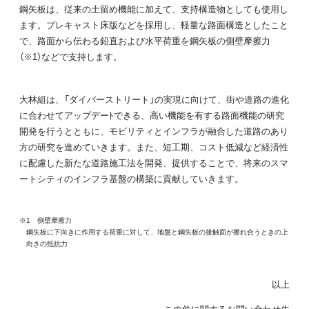
鋼矢板は、従来の土留め機能に加えて、支持構造物としても使用し
ます。プレキャスト床版などを採用し、軽量な路面構造としたこと
で、路面から伝わる鉛直および水平荷重を鋼矢板の側壁摩擦力
（※1）などで支持します。
大林組は、「ダイバーストリート」の実現に向けて、街や道路の進化
に合わせてアップデーﾄできる、高い機能を有する路面機能の研究
開発を行うとともに、モビリティとインフラが融合した道路のあり
方の研究を進めていきます。また、短工期、コスト低減など経済性
に配慮した新たな道路施工法を開発、提供することで、将来のスマ
ートシティのインフラ基盤の構築に貢献していきます。
※1 側壁摩擦力
鋼矢板に下向きに作用する荷重に対して、地盤と鋼矢板の接触面が擦れ合うときの上
向きの抵抗力
以上
この件に関するお問い合わせ先