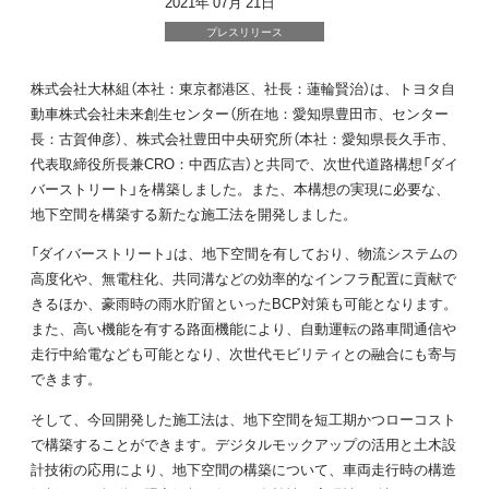
2021年 07月 21日
プレスリリース
株式会社大林組（本社：東京都港区、社長：蓮輪賢治）は、トヨタ自
動車株式会社未来創生センター（所在地：愛知県豊田市、センター
長：古賀伸彦）、株式会社豊田中央研究所（本社：愛知県長久手市、
代表取締役所長兼CRO：中西広吉）と共同で、次世代道路構想「ダイ
バーストリート」を構築しました。また、本構想の実現に必要な、
地下空間を構築する新たな施工法を開発しました。
「ダイバーストリート」は、地下空間を有しており、物流システムの
高度化や、無電柱化、共同溝などの効率的なインフラ配置に貢献で
きるほか、豪雨時の雨水貯留といったBCP対策も可能となります。
また、高い機能を有する路面機能により、自動運転の路車間通信や
走行中給電なども可能となり、次世代モビリティとの融合にも寄与
できます。
そして、今回開発した施工法は、地下空間を短工期かつローコスト
で構築することができます。デジタルモックアップの活用と土木設
計技術の応用により、地下空間の構築について、車両走行時の構造