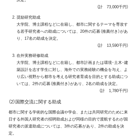
（計 73,000千円）
奨励研究助成
大学院、博士課程などに在籍し、都市に関するテーマを専攻す
る若手研究者への助成については、20件の応募（推薦付き）があ
り、17名の助成を決定。
（計 13,590千円）
在外実務研修助成
大学院、博士課程などに在籍し、都市計画または環境･土木･建
築設計を志す学生に対し、海外での実務経験の機会を与え、よ
り広い視野から都市を考える研究者育成を目的とする助成につ
いては、2件の応募（推薦付き）があり、2名の助成を決定。
（計 1,780千円）
（2）国際交流に関する助成
都市に関する学術的な国際会議や学会、または共同研究のために来
日する外国人研究者の招聘助成および同様の目的で渡航するわが国
研究者の派遣助成については、3件の応募があり、2件の助成を決
定。