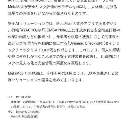
MetaMoJiが安全リスク評価のAIモデルを構築し、大林組における
現場での評価を行いながら開発されたものです。
安全AIソリューションでは、MetaMoJiの業務アプリであるデジタ
ル野帳「eYACHO」や「GEMBA Note」上に作成される安全衛生日報や
作業計画書などの帳票上に、作業者や現場の状況に応じて関連度の
高い安全管理情報を動的に抽出する「Dynamic Checklist®（ダイナミ
ックチェックリスト）」(※2)を作成します。これにより、個人の経験
や勘に依存しがちなこれまでの安全管理業務を改善し、組織的にリ
スクの見える化と安全管理の高度化を実現します。
MetaMoJiと大林組は、今後もAIの活用により、DXを進展させる業
務ソリューションの開発を進めてまいります。
※1 IMTOC表現
業種（I）・起因物（M）・事故の型（T）・作業その他の条件（O）および直接原因（C）の5つ
の要素によって、労働災害の事例を類型化し表現する方法
※2 Dynamic Checklist
MetaMoJiの登録商標