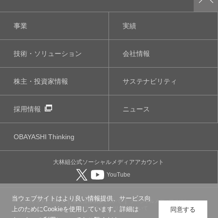
事業
実績
技術・ソリューション
会社情報
株主・投資家情報
サステナビリティ
採用情報
ニュース
OBAYASHI
Thinking
大林組公式
ソーシャルメディア
アカウント
YouTube
当ウェブサイトはより良い情報提供、サービス向
このサイトについて
個人情報保護について
ソーシャルメディアポリシー
ウェブアクセシビリティについて
上のためにCookieを使用しています。詳細は
同意する