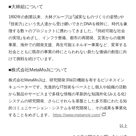
■大林組について
1892年の創業以来、大林グループは「誠実なものづくりの姿勢」や
「技術力」という先人達から受け継いできたDNAを根幹に、時代を象
徴する数々のプロジェクトに携わってきました。「持続可能な社会
の実現」をめざし、インフラ整備、都市の再開発、災害からの復興
事業、海外での開発支援、再生可能エネルギー事業など、変革する
社会とともに既存の事業の枠にとらわれない新たな価値の創造に向
けて挑戦を続けています。
■株式会社MetaMoJiについて
株式会社MetaMoJiは、研究開発（R&D）機能を有するビジネスイン
キュベーターです。先進的なIT技術をベースとし個人や組織の活動
から製品やサービスまで多様な情報の革新的な知識外化（みえる化）
システムの研究開発、さらにそれらを基盤とした多方面にわたる知
的コミュニケーション・システムを研究開発し、その成果を事業化
することをめざします。
https://www.metamoji.com/
以上