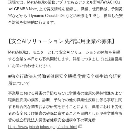
現場では、MetaMoJiの業務アプリであるデジタル野帳「eYACHO」
や「GEMBA Note」上で労災情報を登録し、職種、使用機械、予測災
害などから「Dynamic Checklist®」などの帳票を生成し、徹底した安
全対策を効率的に行えます。
【安全AIソリューション 先行試用企業の募集】
MetaMoJiは、モニターとして安全AIソリューションの体験を希望
する企業を本日から募集開始します。詳細につきましては担当営業
にお問い合わせください。
■独立行政法人労働者健康安全機構 労働安全衛生総合研究
所について
事業場における災害の予防ならびに労働者の健康の保持増進および
職業性疾病の病因、診断、予防その他の職業性疾病に係る事項に関
する総合的な調査および研究を行うことにより、職場における労働
者の安全および健康の確保に資することを目的とした厚生労働省所
管の独立行政法人労働者健康安全機構傘下の研究所
https://www.jniosh.johas.go.jp/index.html