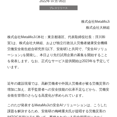
2022年 07月 05日
プレスリリース
株式会社MetaMoJi
株式会社大林組
株式会社MetaMoJi（本社：東京都港区、代表取締役社長：浮川和
宣）は、株式会社大林組、および独立行政法人労働者健康安全機構
労働安全衛生総合研究所（以下、安衛研）と共同で、「安全AIソリュ
ーション」を開発し、本日より先行試用企業の募集を開始すること
を発表します。なお、正式なサービス提供開始は2023年を予定して
います。
近年の建設現場では、高齢労働者や外国人労働者が被る労働災害の
増加に加え、若手監督者への安全技能の伝承不足などから、労働安
全衛生管理のさらなる高度化が求められています。
このたび発表するMetaMoJiの安全AIソリューションは、こうした
課題を解決するため、安衛研の梅崎重夫氏が提唱する労働災害の
IMTOC表現(※1)を用いて、蓄積されている安全管理データから